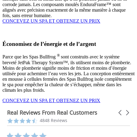
corrode jamais. Les composants moulés EnduraFrame™ sont
alignés avec précision exactement de la même manière à chaque
fois, sans erreur humaine.
CONCEVEZ UN SPA ET OBTENEZ UN PRIX
Économisez de l’énergie et de l’argent
®
Parce que les Spas Bullfrog
sont construits avec le système
breveté JetPak Therapy System™, ils utilisent moins de plomberie.
Moins de plomberie signifie moins de friction et moins d’énergie
utilisée pour acheminer l’eau vers les jets. La conception entièrement
en mousse à cellules fermées des Spas Bullfrog isole complètement
le spa pour empêcher la chaleur de s’échapper, même dans les
climats les plus froids.
CONCEVEZ UN SPA ET OBTENEZ UN PRIX
Real Reviews From Real Customers
Carousel
arrows
Reviews
4.3
4848 Reviews
carousel
star
rating
5.0