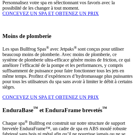
Personnalisez votre spa en sélectionnant vos favoris avec la
possibilité de les changer à tout moment.
CONCEVEZ UN SPA ET OBTENEZ UN PRIX
Moins de plomberie
®
®
Les spas Bullfrog Spas
avec Jetpaks
sont conçus pour utiliser
beaucoup moins de plomberie. Avec moins de plomberie, ce
système de plomberie ultra-efficace génère moins de friction, ce qui
améliore l’efficacité de la pompe et les performances, y compris
suffisamment de puissance pour faire fonctionner tous les jets en
même temps. Profitez d’expériences d’hydromassage plus puissantes
pour tous les utilisateurs du spa sans avoir à limiter le débit à certains
sièges.
CONCEVEZ UN SPA ET OBTENEZ UN PRIX
™
™
EnduraBase
et EnduraFrame brevetés
®
Chaque spa
Bullfrog est construit sur notre structure de support
brevetée EnduraFrame™, un cadre de spa en ABS moulé robuste
fabriqué sans bois ni métal afin qu’il ne pourrisse jamais ou ne se