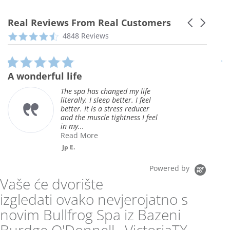
Real Reviews From Real Customers
Carousel
arrows
Reviews
4.3
4848 Reviews
carousel
star
rating
5.0
star
A wonderful life
G
rating
o
The spa has changed my life
literally. I sleep better. I feel
better. It is a stress reducer
and the muscle tightness I feel
in my...
Read More
Jp E.
Powered by
Vaše će dvorište
izgledati ovako nevjerojatno s
novim Bullfrog Spa iz Bazeni