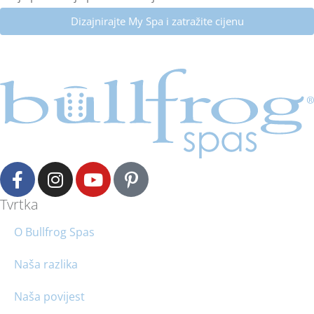
Dizajnirajte My Spa i zatražite cijenu
Tvrtka
O Bullfrog Spas
Naša razlika
Naša povijest