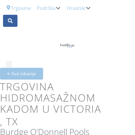
Trgovine
Podrška
Hrvatski
Sve lokacije
TRGOVINA
HIDROMASAŽNOM
KADOM U VICTORIA
, TX
Burdge O'Donnell Pools