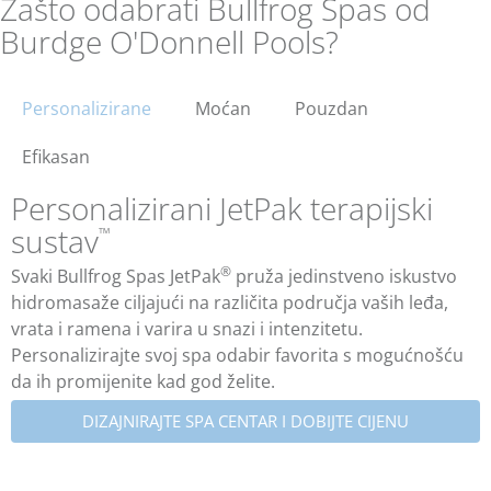
Zašto odabrati Bullfrog Spas od
Burdge O'Donnell Pools?
Personalizirane
Moćan
Pouzdan
Efikasan
Personalizirani JetPak terapijski
sustav
™
®
Svaki Bullfrog Spas JetPak
pruža jedinstveno iskustvo
hidromasaže ciljajući na različita područja vaših leđa,
vrata i ramena i varira u snazi i intenzitetu.
Personalizirajte svoj spa odabir favorita s mogućnošću
da ih promijenite kad god želite.
DIZAJNIRAJTE SPA CENTAR I DOBIJTE CIJENU