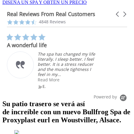
DISEÑA UN SPA Y OBTÉN UN PRECIO
Real Reviews From Real Customers
Carousel
arrows
Reviews
4.3
4848 Reviews
carousel
star
rating
5.0
star
A wonderful life
rating
The spa has changed my life
literally. I sleep better. I feel
better. It is a stress reducer
and the muscle tightness I
feel in my...
Read More
Jp E.
Powered by
Su patio trasero se verá así
de increíble con un nuevo Bullfrog Spa de
Proxyplast eurl en Woustviller, Alsace.