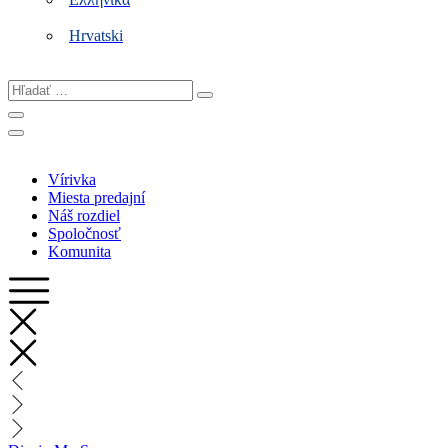
Hrvatski
Hľadať
…
Vírivka
Miesta predajní
Náš rozdiel
Spoločnosť
Komunita