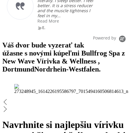
literally. I sleep better. I feel
better. It is a stress reducer
and the muscle tightness I
feel in my...
Read More
Jp E.
Powered by
Váš dvor bude vyzerať tak
úžasne s novými kúpeľmi Bullfrog Spa z
New Wave Vírivka & Wellness ,
DortmundNordrhein-Westfalen.
Navrhnite si najlepšiu vírivku