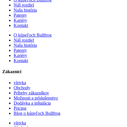
Náš rozdiel
Naša história
Patenty
Kariéry
Kontakt
O kúpeľoch Bullfrog
Náš rozdiel
Naša história
Patenty
Kariéry
Kontakt
Zákazníci
vírivka
Obchody
Príbehy zákazníkov
Možnosti a príslušenstvo
Dodávka a inštalácia
Pricing
Blog o kúpeľoch Bullfrog
vírivka