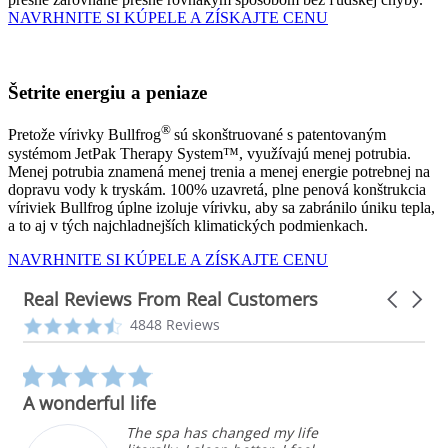
NAVRHNITE SI KÚPELE A ZÍSKAJTE CENU
Šetrite energiu a peniaze
®
Pretože vírivky Bullfrog
sú skonštruované s patentovaným
systémom JetPak Therapy System™, využívajú menej potrubia.
Menej potrubia znamená menej trenia a menej energie potrebnej na
dopravu vody k tryskám. 100% uzavretá, plne penová konštrukcia
víriviek Bullfrog úplne izoluje vírivku, aby sa zabránilo úniku tepla,
a to aj v tých najchladnejších klimatických podmienkach.
NAVRHNITE SI KÚPELE A ZÍSKAJTE CENU
Real Reviews From Real Customers
Carousel
arrows
Reviews
4.3
4848 Reviews
carousel
star
rating
5.0
star
A wonderful life
rating
The spa has changed my life