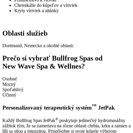
Chemikálie do kúpeľov a víriviek
Kryty víriviek a altánky
Oblasti služieb
Dortmund, Nemecko a okolité oblasti.
Prečo si vybrať Bullfrog Spas od
New Wave Spa & Wellnes?
Osobné
Mocný
Spoľahlivý
Účinný
™
Personalizovaný terapeutický systém
JetPak
®
Každý Bullfrog Spas JetPak
poskytuje jedinečný hydromasážny
zážitok tým, že sa zameriava na rôzne oblasti chrbta, krku a ramien a
líši sa silou a intenzitou. Prispôsobte si svoje kúpele výberom