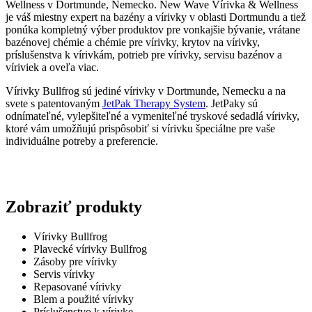
Wellness v Dortmunde, Nemecko. New Wave Vírivka & Wellness
je váš miestny expert na bazény a vírivky v oblasti Dortmundu a tiež
ponúka kompletný výber produktov pre vonkajšie bývanie, vrátane
bazénovej chémie a chémie pre vírivky, krytov na vírivky,
príslušenstva k vírivkám, potrieb pre vírivky, servisu bazénov a
víriviek a oveľa viac.
Vírivky Bullfrog sú jediné vírivky v Dortmunde, Nemecku a na
svete s patentovaným
JetPak Therapy System
. JetPaky sú
odnímateľné, vylepšiteľné a vymeniteľné tryskové sedadlá vírivky,
ktoré vám umožňujú prispôsobiť si vírivku špeciálne pre vaše
individuálne potreby a preferencie.
Zobraziť produkty
Vírivky Bullfrog
Plavecké vírivky Bullfrog
Zásoby pre vírivky
Servis vírivky
Repasované vírivky
Blem a použité vírivky
Príslušenstvo k vírivke