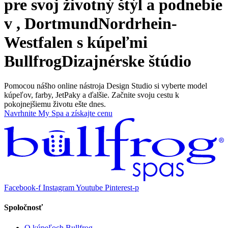
pre svoj životný štýl a podnebie
v , DortmundNordrhein-
Westfalen s kúpeľmi
Bullfrog
Dizajnérske štúdio
Pomocou nášho online nástroja Design Studio si vyberte model
kúpeľov, farby, JetPaky a ďalšie. Začnite svoju cestu k
pokojnejšiemu životu ešte dnes.
Navrhnite My Spa a získajte cenu
Facebook-f
Instagram
Youtube
Pinterest-p
Spoločnosť
O kúpeľoch Bullfrog