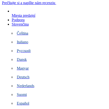
Preskočiť
Prečítajte si a napíšte nám recenziu
na
obsah
Miesta predajní
Podpora
Slovenčina
Čeština
Italiano
Русский
Dansk
Magyar
Deutsch
Nederlands
Suomi
Español