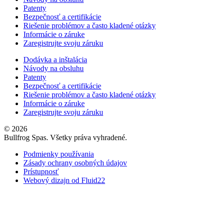
Patenty
Bezpečnosť a certifikácie
Riešenie problémov a často kladené otázky
Informácie o záruke
Zaregistrujte svoju záruku
Dodávka a inštalácia
Návody na obsluhu
Patenty
Bezpečnosť a certifikácie
Riešenie problémov a často kladené otázky
Informácie o záruke
Zaregistrujte svoju záruku
© 2026
Bullfrog Spas. Všetky práva vyhradené.
Podmienky používania
Zásady ochrany osobných údajov
Prístupnosť
Webový dizajn od Fluid22