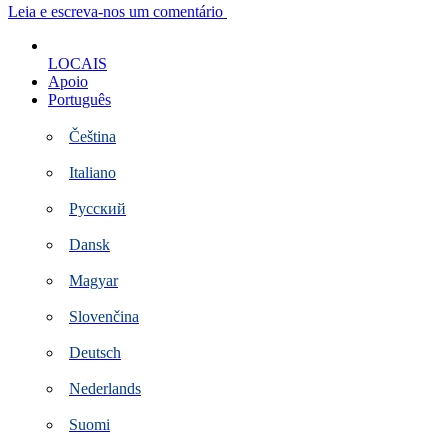
Ir
Leia e escreva-nos um comentário
para
o
LOCAIS
conteúdo
Apoio
Português
Čeština
Italiano
Русский
Dansk
Magyar
Slovenčina
Deutsch
Nederlands
Suomi