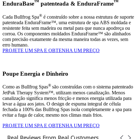
™
™
EnduraBase
patenteada & EnduraFrame
®
Cada Bullfrog Spa
é construído sobre a nossa estrutura de suporte
patenteada EnduraFrame™, uma estrutura de spa ABS moldada e
resistente feita sem madeira ou metal para que nunca apodreça ou
corroa. Os componentes moldados EnduraFrame™ são alinhados
com precisão exatamente da mesma maneira todas as vezes, sem
erro humano.
PROJETE UM SPA E OBTENHA UM PREÇO
Poupe Energia e Dinheiro
®
Como as Bullfrog Spas
são construídas com o sistema patenteado
JetPak Therapy System™, utilizam menos canalização. Menos
canalização significa menos fricção e menos energia utilizada para
levar a água aos jatos. O design de espuma integral de célula
fechada a 100% das Bullfrog Spas isola completamente a spa para
evitar a fuga de calor, mesmo nos climas mais frios.
PROJETE UM SPA E OBTENHA UM PREÇO
Real Reviews From Real Customers
Carousel