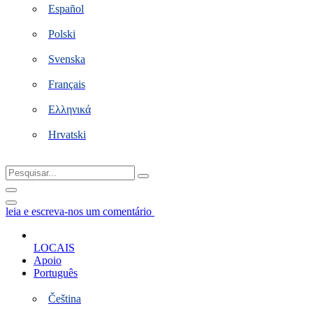
Español
Polski
Svenska
Français
Ελληνικά
Hrvatski
Pesquisar...
leia e escreva-nos um comentário
LOCAIS
Apoio
Português
Čeština