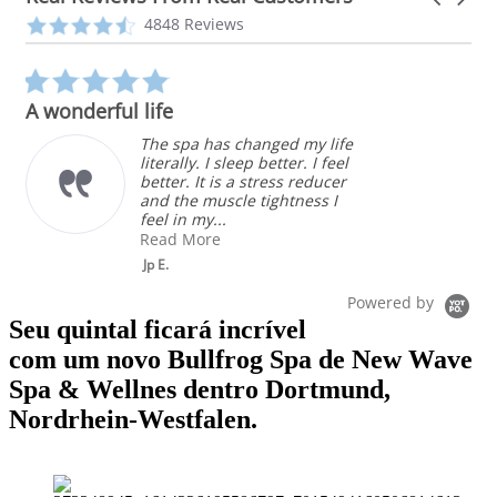
arrows
Reviews
4.3
4848 Reviews
carousel
star
rating
5.0
star
A wonderful life
rating
The spa has changed my life
literally. I sleep better. I feel
better. It is a stress reducer
and the muscle tightness I
feel in my...
Read More
Jp E.
Powered by
Seu quintal ficará incrível
com um novo Bullfrog Spa de New Wave
Spa & Wellnes dentro Dortmund,
Nordrhein-Westfalen.