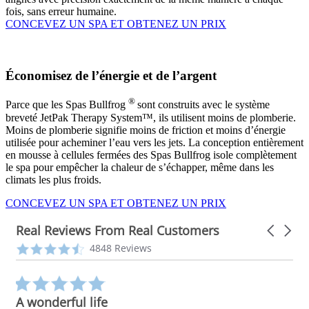
fois, sans erreur humaine.
CONCEVEZ UN SPA ET OBTENEZ UN PRIX
Économisez de l’énergie et de l’argent
®
Parce que les Spas Bullfrog
sont construits avec le système
breveté JetPak Therapy System™, ils utilisent moins de plomberie.
Moins de plomberie signifie moins de friction et moins d’énergie
utilisée pour acheminer l’eau vers les jets. La conception entièrement
en mousse à cellules fermées des Spas Bullfrog isole complètement
le spa pour empêcher la chaleur de s’échapper, même dans les
climats les plus froids.
CONCEVEZ UN SPA ET OBTENEZ UN PRIX
Real Reviews From Real Customers
Carousel
arrows
Reviews
4.3
4848 Reviews
carousel
star
rating
5.0
star
A wonderful life
rating