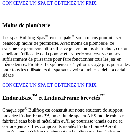
CONCEVEZ UN SPA ET OBTENEZ UN PRIX
Moins de plomberie
®
®
Les spas Bullfrog Spas
avec Jetpaks
sont conçus pour utiliser
beaucoup moins de plomberie. Avec moins de plomberie, ce
système de plomberie ultra-efficace génère moins de friction, ce qui
améliore l’efficacité de la pompe et les performances, y compris
suffisamment de puissance pour faire fonctionner tous les jets en
même temps. Profitez d’expériences d’hydromassage plus puissantes
pour tous les utilisateurs du spa sans avoir à limiter le débit à certains
sièges.
CONCEVEZ UN SPA ET OBTENEZ UN PRIX
™
™
EnduraBase
et EnduraFrame brevetés
®
Chaque spa
Bullfrog est construit sur notre structure de support
brevetée EnduraFrame™, un cadre de spa en ABS moulé robuste
fabriqué sans bois ni métal afin qu’il ne pourrisse jamais ou ne se
corrode jamais. Les composants moulés EnduraFrame™ sont
alignés avec précision exactement de la même manière à chaque