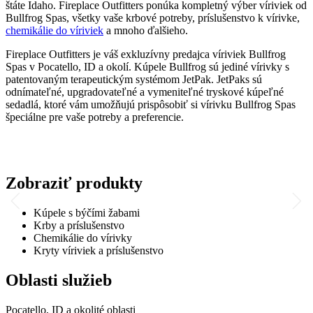
štáte Idaho. Fireplace Outfitters ponúka kompletný výber víriviek od
Bullfrog Spas, všetky vaše krbové potreby, príslušenstvo k vírivke,
chemikálie do víriviek
a mnoho ďalšieho.
Fireplace Outfitters je váš exkluzívny predajca víriviek Bullfrog
Spas v Pocatello, ID a okolí. Kúpele Bullfrog sú jediné vírivky s
patentovaným terapeutickým systémom JetPak. JetPaks sú
odnímateľné, upgradovateľné a vymeniteľné tryskové kúpeľné
sedadlá, ktoré vám umožňujú prispôsobiť si vírivku Bullfrog Spas
špeciálne pre vaše potreby a preferencie.
Zobraziť produkty
Kúpele s býčími žabami
Krby a príslušenstvo
Chemikálie do vírivky
Kryty víriviek a príslušenstvo
Oblasti služieb
Pocatello, ID a okolité oblasti