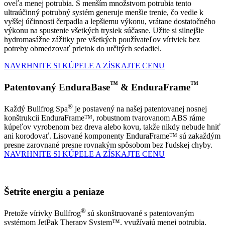
oveľa menej potrubia. S menším množstvom potrubia tento
ultraúčinný potrubný systém generuje menšie trenie, čo vedie k
vyššej účinnosti čerpadla a lepšiemu výkonu, vrátane dostatočného
výkonu na spustenie všetkých trysiek súčasne. Užite si silnejšie
hydromasážne zážitky pre všetkých používateľov víriviek bez
potreby obmedzovať prietok do určitých sedadiel.
NAVRHNITE SI KÚPELE A ZÍSKAJTE CENU
™
™
Patentovaný EnduraBase
& EnduraFrame
®
Každý Bullfrog Spa
je postavený na našej patentovanej nosnej
konštrukcii EnduraFrame™, robustnom tvarovanom ABS ráme
kúpeľov vyrobenom bez dreva alebo kovu, takže nikdy nebude hniť
ani korodovať. Lisované komponenty EnduraFrame™ sú zakaždým
presne zarovnané presne rovnakým spôsobom bez ľudskej chyby.
NAVRHNITE SI KÚPELE A ZÍSKAJTE CENU
Šetrite energiu a peniaze
®
Pretože vírivky Bullfrog
sú skonštruované s patentovaným
systémom JetPak Therapy System™, využívajú menej potrubia.