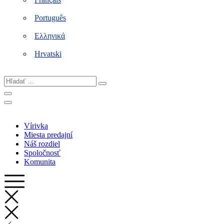
Português
Ελληνικά
Hrvatski
Hľadať
…
Vírivka
Miesta predajní
Náš rozdiel
Spoločnosť
Komunita