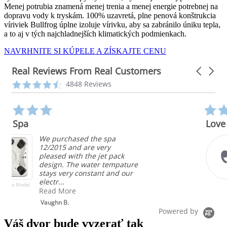
Menej potrubia znamená menej trenia a menej energie potrebnej na
dopravu vody k tryskám. 100% uzavretá, plne penová konštrukcia
víriviek Bullfrog úplne izoluje vírivku, aby sa zabránilo úniku tepla,
a to aj v tých najchladnejších klimatických podmienkach.
NAVRHNITE SI KÚPELE A ZÍSKAJTE CENU
Real Reviews From Real Customers
Carousel
arrows
Reviews
4.3
4848 Reviews
carousel
star
rating
5.0
star
Love it
rating
Competitive price,
configurable stations, ver
ck
energy efficient, easy to
pature
maintain, beautiful. I lov
d our
bullfrog spa!
Brent
Powered by
Váš dvor bude vyzerať tak