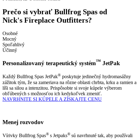
Prečo si vybrať Bullfrog Spas od
Nick's Fireplace Outfitters?
Osobné
Mocný
Spoľahlivý
Účinný
™
Personalizovaný terapeutický systém
JetPak
®
Každý Bullfrog Spas JetPak
poskytuje jedinečný hydromasážny
zážitok tým, že sa zameriava na rôzne oblasti chrbta, krku a ramien a
líši sa silou a intenzitou. Prispôsobte si svoje kúpele výberom
obľúbených s možnosťou ich kedykoľvek zmeniť.
NAVRHNITE SI KÚPELE A ZÍSKAJTE CENU
Menej rozvodov
®
®
Vírivky Bullfrog Spas
s Jetpaks
sú navrhnuté tak, aby používali