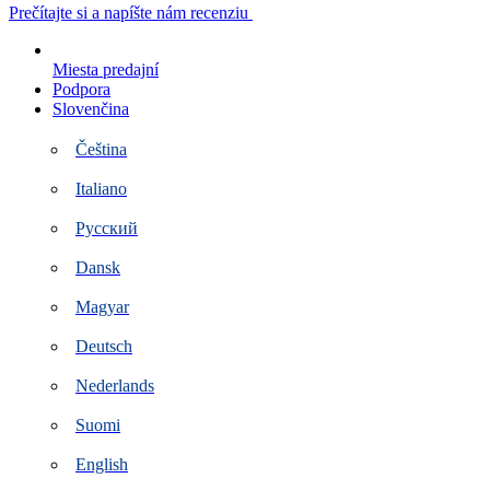
Preskočiť
Prečítajte si a napíšte nám recenziu
na
obsah
Miesta predajní
Podpora
Slovenčina
Čeština
Italiano
Русский
Dansk
Magyar
Deutsch
Nederlands
Suomi
English