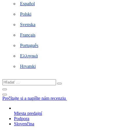
Español
Polski
Svenska
Français
Português
Ελληνικά
Hrvatski
Hľadať
…
Prečítajte si a napíšte nám recenziu
Miesta predajní
Podpora
Slovenčina