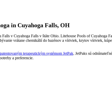
oga in Cuyahoga Falls, OH
Falls v Cuyahoga Falls v štáte Ohio. Litehouse Pools of Cuyahoga Fal
ývanie vrátane chemikálií do bazénov a víriviek, krytov víriviek, kú
patentovaným terapeutickým systémom JetPak
. JetPaks sú odnímateľn
potreby a preferencie.