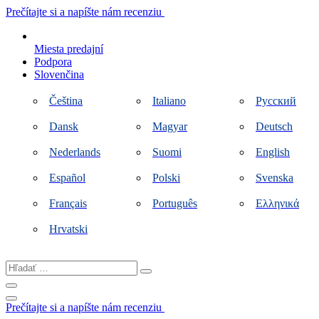
Preskočiť
Prečítajte si a napíšte nám recenziu
na
obsah
Miesta predajní
Podpora
Slovenčina
Čeština
Italiano
Русский
Dansk
Magyar
Deutsch
Nederlands
Suomi
English
Español
Polski
Svenska
Français
Português
Ελληνικά
Hrvatski
Hľadať
…
Prečítajte si a napíšte nám recenziu