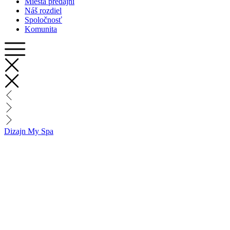
Miesta predajní
Náš rozdiel
Spoločnosť
Komunita
Dizajn My Spa