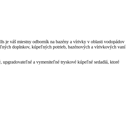
ls je váš miestny odborník na bazény a vírivky v oblasti vodopádov
peľných doplnkov, kúpeľných potrieb, bazénových a vírivkových vaní
é, upgradovateľné a vymeniteľné tryskové kúpeľné sedadlá, ktoré