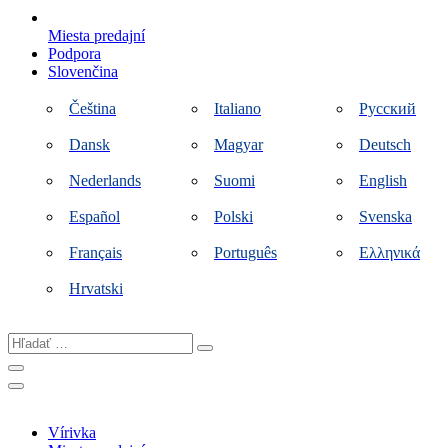
Miesta predajní
Podpora
Slovenčina
Čeština
Italiano
Русский
Dansk
Magyar
Deutsch
Nederlands
Suomi
English
Español
Polski
Svenska
Français
Português
Ελληνικά
Hrvatski
Hľadať
…
Vírivka