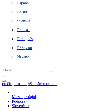
Español
Polski
Svenska
Français
Português
Ελληνικά
Hrvatski
Hľadať
…
Prečítajte si a napíšte nám recenziu
Miesta predajní
Podpora
Slovenčina