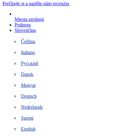
Preskočiť
Prečítajte si a napíšte nám recenziu
na
obsah
Miesta predajní
Podpora
Slovenčina
Čeština
Italiano
Русский
Dansk
Magyar
Deutsch
Nederlands
Suomi
English