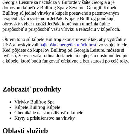
Georgia Leisure sa nachádza v Buforde v štáte Georgia a je
domovom kúpeľov Bullfrog Spa v Severnej Georgii. Kúpele
Bullfrog sú jediné vírivky a kúpele postavené s patentovaným
terapeutickým systémom JetPak. Kúpele Bullfrog ponúkajú
obrovský výber masáží JetPak, ktoré vám umožnia úplne
prispôsobiť a prispôsobiť vašu vírivku a relaxáciu v kúpeľoch.
Okrem toho sú kúpele Bullfrog skonštruované tak, aby vydržali v
USA a poskytovali
najlepšiu energetickú účinnosť
vo svojej triede.
Keď pôjdete do kúpeľov Bullfrog od Georgia Leisure, môžete si
byť istí, že vy a vaša rodina dostanete tú najlepšiu dostupnú terapiu
a kúpele, ktoré budú fungovať efektívne a bez starostí po celé roky.
Zobraziť produkty
Vírivky Bullfrog Spa
Kúpele Bullfrog Kúpele
Chemikálie na starostlivosť o kúpele
Kryty a príslušenstvo na vírivky
Oblasti služieb