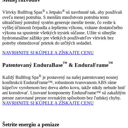
®
®
Vírivky Bullfrog Spas
s Jetpaks
sú navrhnuté tak, aby používali
oveľa menej potrubia. S menším množstvom potrubia tento
ultraúčinný potrubný systém generuje menšie trenie, čo vedie k
vyššej účinnosti čerpadla a lepšiemu výkonu, vrátane dostatočného
výkonu na spustenie všetkých trysiek súčasne. Užite si silnejšie
hydromasážne zážitky pre všetkých používateľov víriviek bez
potreby obmedzovať prietok do určitých sedadiel.
NAVRHNITE SI KÚPELE A ZÍSKAJTE CENU
™
™
Patentovaný EnduraBase
& EnduraFrame
®
Každý Bullfrog Spa
je postavený na našej patentovanej nosnej
konštrukcii EnduraFrame™, robustnom tvarovanom ABS ráme
kúpeľov vyrobenom bez dreva alebo kovu, takže nikdy nebude hniť
ani korodovať. Lisované komponenty EnduraFrame™ sú zakaždým
presne zarovnané presne rovnakým spôsobom bez ľudskej chyby.
NAVRHNITE SI KÚPELE A ZÍSKAJTE CENU
Šetrite energiu a peniaze