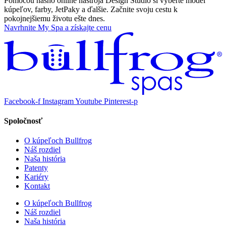
Pomocou nášho online nástroja Design Studio si vyberte model
kúpeľov, farby, JetPaky a ďalšie. Začnite svoju cestu k
pokojnejšiemu životu ešte dnes.
Navrhnite My Spa a získajte cenu
Facebook-f
Instagram
Youtube
Pinterest-p
Spoločnosť
O kúpeľoch Bullfrog
Náš rozdiel
Naša história
Patenty
Kariéry
Kontakt
O kúpeľoch Bullfrog
Náš rozdiel
Naša história