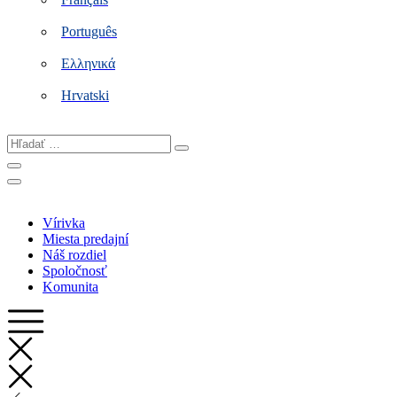
Português
Ελληνικά
Hrvatski
Hľadať
…
Vírivka
Miesta predajní
Náš rozdiel
Spoločnosť
Komunita