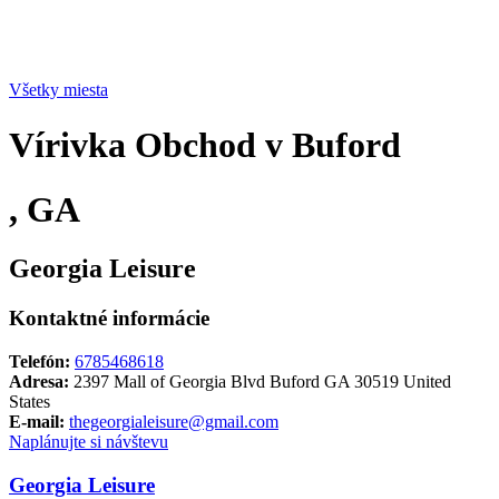
Všetky miesta
Vírivka Obchod v Buford
, GA
Georgia Leisure
Kontaktné informácie
Telefón:
6785468618
Adresa:
2397 Mall of Georgia Blvd Buford GA 30519 United
States
E-mail:
thegeorgialeisure@gmail.com
Naplánujte si návštevu
Georgia Leisure