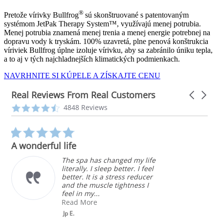
®
Pretože vírivky Bullfrog
sú skonštruované s patentovaným
systémom JetPak Therapy System™, využívajú menej potrubia.
Menej potrubia znamená menej trenia a menej energie potrebnej na
dopravu vody k tryskám. 100% uzavretá, plne penová konštrukcia
víriviek Bullfrog úplne izoluje vírivku, aby sa zabránilo úniku tepla,
a to aj v tých najchladnejších klimatických podmienkach.
NAVRHNITE SI KÚPELE A ZÍSKAJTE CENU
Real Reviews From Real Customers
Carousel
arrows
Reviews
4.3
4848 Reviews
carousel
star
rating
5.0
star
A wonderful life
rating
The spa has changed my life
literally. I sleep better. I feel
better. It is a stress reducer
and the muscle tightness I
feel in my...
Read More
Jp E.