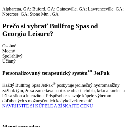
Alpharetta, GA; Buford, GA; Gainesville, GA; Lawrenceville, GA;
Norcross, GA; Stone Mtn., GA
Prečo si vybrať Bullfrog Spas od
Georgia Leisure?
Osobné
Mocný
Spoľahlivý
Účinný
™
Personalizovaný terapeutický systém
JetPak
®
Každý Bullfrog Spas JetPak
poskytuje jedinečný hydromasážny
zážitok tým, že sa zameriava na rôzne oblasti chrbta, krku a ramien a
líši sa silou a intenzitou. Prispôsobte si svoje kúpele výberom
obľúbených s možnosťou ich kedykoľvek zmeniť.
NAVRHNITE SI KÚPELE A ZÍSKAJTE CENU
Menej rozvodov