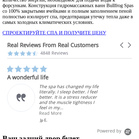
форсункам. Конструкция гидромассажных ванн Bullfrog Spas
со 100% закрытыми ячейками и полным заполнением пеной
полностью изолирует спа, предотвращая утечку тепла даже в
самых холодных климатических условиях.
СПРОЕКТИРУЙТЕ СПА И ПОЛУЧИТЕ ЦЕНУ
Real Reviews From Real Customers
Carousel
arrows
Reviews
4.3
4848 Reviews
carousel
star
rating
5.0
star
A wonderful life
rating
The spa has changed my life
literally. I sleep better. I feel
better. It is a stress reducer
and the muscle tightness I
feel in my...
Read More
Jp E.
Powered by
Ваш задний двор будет