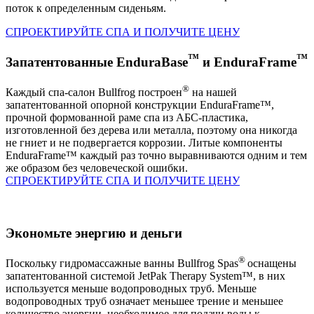
поток к определенным сиденьям.
СПРОЕКТИРУЙТЕ СПА И ПОЛУЧИТЕ ЦЕНУ
™
™
Запатентованные EnduraBase
и EnduraFrame
®
Каждый спа-салон Bullfrog построен
на нашей
запатентованной опорной конструкции EnduraFrame™,
прочной формованной раме спа из АБС-пластика,
изготовленной без дерева или металла, поэтому она никогда
не гниет и не подвергается коррозии. Литые компоненты
EnduraFrame™ каждый раз точно выравниваются одним и тем
же образом без человеческой ошибки.
СПРОЕКТИРУЙТЕ СПА И ПОЛУЧИТЕ ЦЕНУ
Экономьте энергию и деньги
®
Поскольку гидромассажные ванны Bullfrog Spas
оснащены
запатентованной системой JetPak Therapy System™, в них
используется меньше водопроводных труб. Меньше
водопроводных труб означает меньшее трение и меньшее
количество энергии, необходимое для подачи воды к