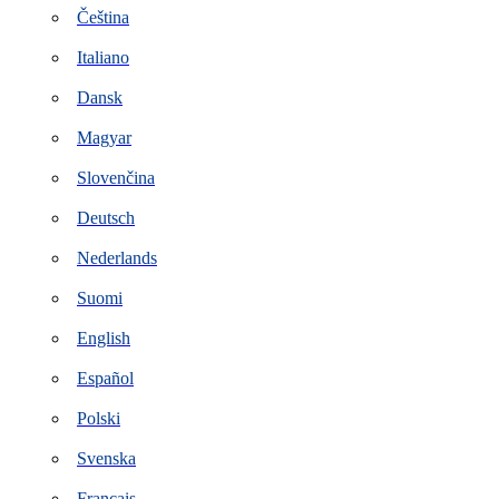
Čeština
Italiano
Dansk
Magyar
Slovenčina
Deutsch
Nederlands
Suomi
English
Español
Polski
Svenska
Français