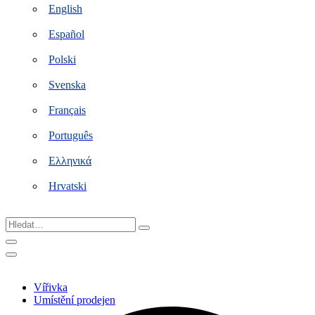
English
Español
Polski
Svenska
Français
Português
Ελληνικά
Hrvatski
Hledat…
Vířivka
Umístění prodejen