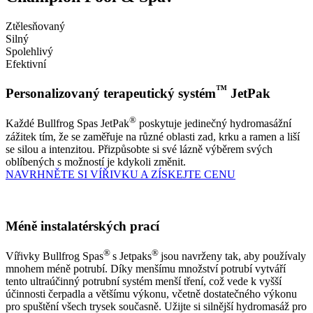
Ztělesňovaný
Silný
Spolehlivý
Efektivní
™
Personalizovaný terapeutický systém
JetPak
®
Každé Bullfrog Spas JetPak
poskytuje jedinečný hydromasážní
zážitek tím, že se zaměřuje na různé oblasti zad, krku a ramen a liší
se silou a intenzitou. Přizpůsobte si své lázně výběrem svých
oblíbených s možností je kdykoli změnit.
NAVRHNĚTE SI VÍŘIVKU A ZÍSKEJTE CENU
Méně instalatérských prací
®
®
Vířivky Bullfrog Spas
s Jetpaks
jsou navrženy tak, aby používaly
mnohem méně potrubí. Díky menšímu množství potrubí vytváří
tento ultraúčinný potrubní systém menší tření, což vede k vyšší
účinnosti čerpadla a většímu výkonu, včetně dostatečného výkonu
pro spuštění všech trysek současně. Užijte si silnější hydromasáž pro