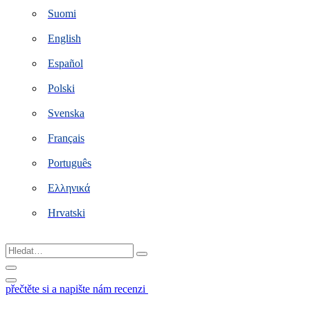
Suomi
English
Español
Polski
Svenska
Français
Português
Ελληνικά
Hrvatski
Hledat…
přečtěte si a napište nám recenzi