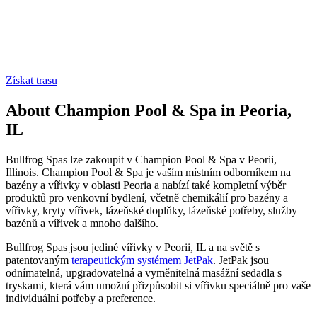
Získat trasu
About Champion Pool & Spa in Peoria,
IL
Bullfrog Spas lze zakoupit v Champion Pool & Spa v Peorii,
Illinois. Champion Pool & Spa je vaším místním odborníkem na
bazény a vířivky v oblasti Peoria a nabízí také kompletní výběr
produktů pro venkovní bydlení, včetně chemikálií pro bazény a
vířivky, kryty vířivek, lázeňské doplňky, lázeňské potřeby, služby
bazénů a vířivek a mnoho dalšího.
Bullfrog Spas jsou jediné vířivky v Peorii, IL a na světě s
patentovaným
terapeutickým systémem JetPak
. JetPak jsou
odnímatelná, upgradovatelná a vyměnitelná masážní sedadla s
tryskami, která vám umožní přizpůsobit si vířivku speciálně pro vaše
individuální potřeby a preference.