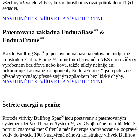
všechny uživatele vířivky bez nutnosti omezovat průtok do určitých
sedadel.
NAVRHNĚTE SI VÍŘIVKU A ZÍSKEJTE CENU
™
Patentovaná základna EnduraBase
&
™
EnduraFrame
®
Každé Bullfrog Spa
je postaveno na naší patentované podpůrné
konstrukci EnduraFrame™, robustním lisovaném ABS rámu vířivky
vyrobeném bez dřeva nebo kovu, takže nikdy nehnije ani
nekoroduje. Lisované komponenty EnduraFrame™ jsou pokaždé
přesně vyrovnány přesně stejným způsobem bez lidské chyby.
NAVRHNĚTE SI VÍŘIVKU A ZÍSKEJTE CENU
Šetřete energii a peníze
®
Protože vírivky Bullfrog Spas
jsou postaveny s patentovaným
systémem JetPak Therapy System™, využívají méně potrubí. Méně
potrubí znamená menší tření a méně energie spotřebované k dopravě
vody do trysek. 100% uzavřená pěnová konstrukce vířivek Bullfrog