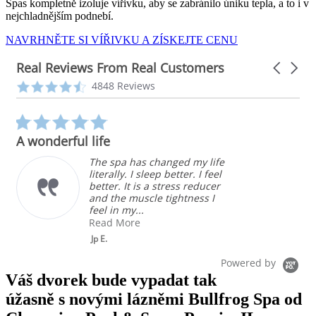
Spas kompletně izoluje vířivku, aby se zabránilo úniku tepla, a to i v
nejchladnějším podnebí.
NAVRHNĚTE SI VÍŘIVKU A ZÍSKEJTE CENU
Real Reviews From Real Customers
Carousel
arrows
Reviews
4.3
4848 Reviews
carousel
star
rating
5.0
star
A wonderful life
rating
The spa has changed my life
literally. I sleep better. I feel
better. It is a stress reducer
and the muscle tightness I
feel in my...
Read More
Jp E.
Powered by
Váš dvorek bude vypadat tak
úžasně s novými lázněmi Bullfrog Spa od