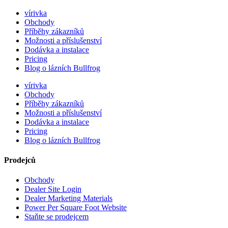
vírivka
Obchody
Příběhy zákazníků
Možnosti a příslušenství
Dodávka a instalace
Pricing
Blog o lázních Bullfrog
vírivka
Obchody
Příběhy zákazníků
Možnosti a příslušenství
Dodávka a instalace
Pricing
Blog o lázních Bullfrog
Prodejců
Obchody
Dealer Site Login
Dealer Marketing Materials
Power Per Square Foot Website
Staňte se prodejcem