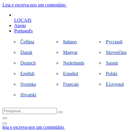
Ir
Leia e escreva-nos um comentário
para
o
LOCAIS
conteúdo
Apoio
Português
Čeština
Italiano
Русский
Dansk
Magyar
Slovenčina
Deutsch
Nederlands
Suomi
English
Español
Polski
Svenska
Français
Ελληνικά
Hrvatski
Pesquisar...
leia e escreva-nos um comentário