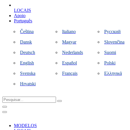
LOCAIS
Apoio
Português
Čeština
Italiano
Русский
Dansk
Magyar
Slovenčina
Deutsch
Nederlands
Suomi
English
Español
Polski
Svenska
Français
Ελληνικά
Hrvatski
Pesquisar...
MODELOS