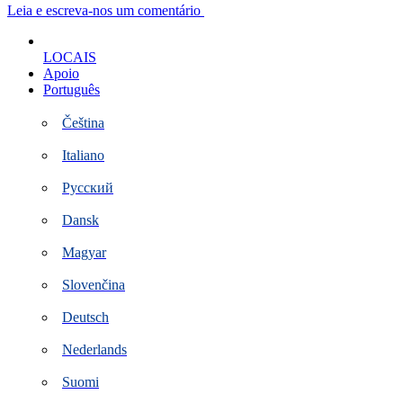
Ir
Leia e escreva-nos um comentário
para
o
LOCAIS
conteúdo
Apoio
Português
Čeština
Italiano
Русский
Dansk
Magyar
Slovenčina
Deutsch
Nederlands
Suomi