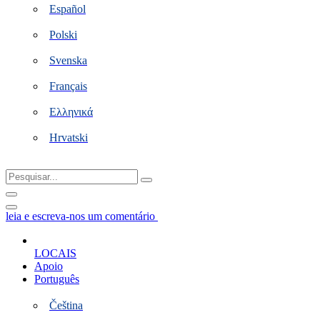
Español
Polski
Svenska
Français
Ελληνικά
Hrvatski
Pesquisar...
leia e escreva-nos um comentário
LOCAIS
Apoio
Português
Čeština