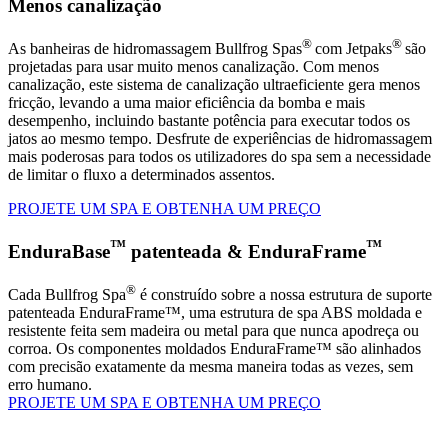
Menos canalização
®
®
As banheiras de hidromassagem Bullfrog Spas
com Jetpaks
são
projetadas para usar muito menos canalização. Com menos
canalização, este sistema de canalização ultraeficiente gera menos
fricção, levando a uma maior eficiência da bomba e mais
desempenho, incluindo bastante potência para executar todos os
jatos ao mesmo tempo. Desfrute de experiências de hidromassagem
mais poderosas para todos os utilizadores do spa sem a necessidade
de limitar o fluxo a determinados assentos.
PROJETE UM SPA E OBTENHA UM PREÇO
™
™
EnduraBase
patenteada & EnduraFrame
®
Cada Bullfrog Spa
é construído sobre a nossa estrutura de suporte
patenteada EnduraFrame™, uma estrutura de spa ABS moldada e
resistente feita sem madeira ou metal para que nunca apodreça ou
corroa. Os componentes moldados EnduraFrame™ são alinhados
com precisão exatamente da mesma maneira todas as vezes, sem
erro humano.
PROJETE UM SPA E OBTENHA UM PREÇO