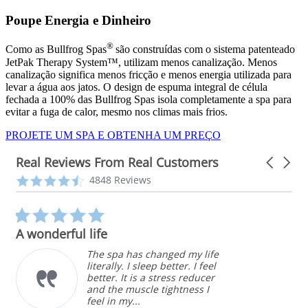
Poupe Energia e Dinheiro
®
Como as Bullfrog Spas
são construídas com o sistema patenteado
JetPak Therapy System™, utilizam menos canalização. Menos
canalização significa menos fricção e menos energia utilizada para
levar a água aos jatos. O design de espuma integral de célula
fechada a 100% das Bullfrog Spas isola completamente a spa para
evitar a fuga de calor, mesmo nos climas mais frios.
PROJETE UM SPA E OBTENHA UM PREÇO
Real Reviews From Real Customers
Carousel
arrows
Reviews
4.3
4848 Reviews
carousel
star
rating
5.0
star
A wonderful life
rating
The spa has changed my life
literally. I sleep better. I feel
better. It is a stress reducer
and the muscle tightness I
feel in my...