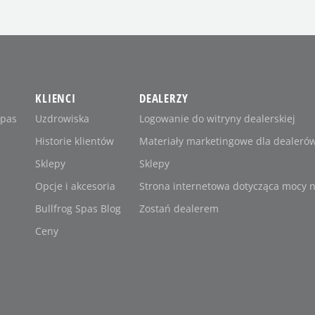
KLIENCI
DEALERZY
Spas
Uzdrowiska
Logowanie do witryny dealerskiej
Historie klientów
Materiały marketingowe dla dealeró
Sklepy
Sklepy
Opcje i akcesoria
Strona internetowa dotycząca mocy 
Bullfrog Spas Blog
Zostań dealerem
Ceny