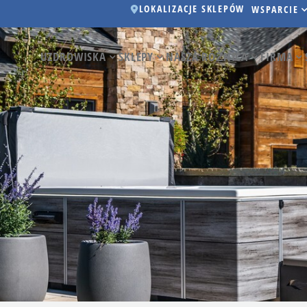
LOKALIZACJE SKLEPÓW
WSPARCIE
UZDROWISKA
SKLEPY
NASZA RÓŻNICA
FIRMA