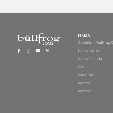
FIRMA
O obiekcie Bullfrog 
Nasza różnica
Nasza historia
Firma
Patentów
Kariery
Kontakt