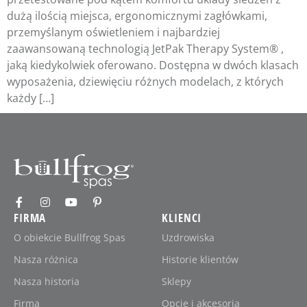
dużą ilością miejsca, ergonomicznymi zagłówkami,
przemyślanym oświetleniem i najbardziej
zaawansowaną technologią JetPak Therapy System® ,
jaką kiedykolwiek oferowano. Dostępna w dwóch klasach
wyposażenia, dziewięciu różnych modelach, z których
każdy […]
FIRMA
KLIENCI
O obiekcie Bullfrog Spas
Uzdrowiska
Nasza różnica
Historie klientów
Nasza historia
Sklepy
Firma
Opcje i akcesoria