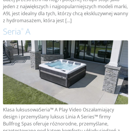
jeden z największych i najpopularniejszych modeli marki,
A9L jest idealny dla tych, którzy chcą ekskluzywnej wanny
z hydromasażem, która jest […]
Seria
A
®
Klasa luksusowaSeria™ A Play Video Oszałamiający
design i przemyślany luksus Linia A Series™ firmy
Bullfrog Spas oferuje różnorodne, przemyślane,
przetestowane pod kątem komfortu układy siedzeń z