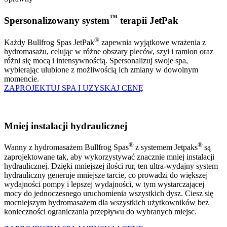
™
Spersonalizowany system
terapii JetPak
®
Każdy Bullfrog Spas JetPak
zapewnia wyjątkowe wrażenia z
hydromasażu, celując w różne obszary pleców, szyi i ramion oraz
różni się mocą i intensywnością. Spersonalizuj swoje spa,
wybierając ulubione z możliwością ich zmiany w dowolnym
momencie.
ZAPROJEKTUJ SPA I UZYSKAJ CENĘ
Mniej instalacji hydraulicznej
®
®
Wanny z hydromasażem Bullfrog Spas
z systemem Jetpaks
są
zaprojektowane tak, aby wykorzystywać znacznie mniej instalacji
hydraulicznej. Dzięki mniejszej ilości rur, ten ultra-wydajny system
hydrauliczny generuje mniejsze tarcie, co prowadzi do większej
wydajności pompy i lepszej wydajności, w tym wystarczającej
mocy do jednoczesnego uruchomienia wszystkich dysz. Ciesz się
mocniejszym hydromasażem dla wszystkich użytkowników bez
konieczności ograniczania przepływu do wybranych miejsc.