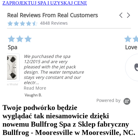
ZAPROJEKTUJ SPA I UZYSKAJ CENĘ
Real Reviews From Real Customers
Carousel
arrows
Reviews
4.3
4848 Reviews
carousel
star
rating
5.0
star
Love it
rating
Competitive price,
configurable stations, very
energy efficient, easy to
e
maintain, beautiful. I love my
bullfrog spa!
Brent
Powered by
Twoje podwórko będzie
wyglądać tak niesamowicie dzięki
nowemu Bullfrog Spa z Sklep fabryczny
Bullfrog - Mooresville w Mooresville, NC.