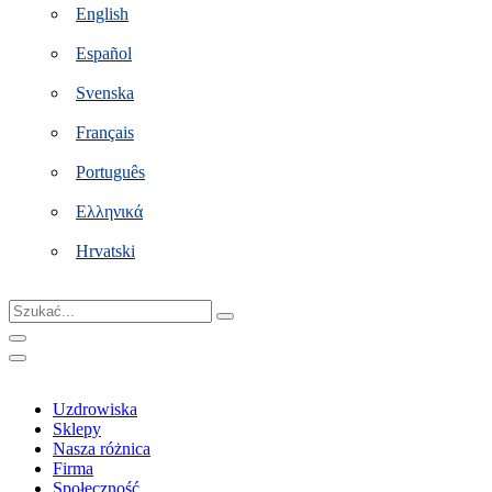
English
Español
Svenska
Français
Português
Ελληνικά
Hrvatski
Szukać...
Uzdrowiska
Sklepy
Nasza różnica
Firma
Społeczność