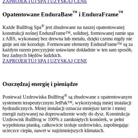
ZAPROJEKTUJ SPA I UZYSKAJ CENĘ
™
™
Opatentowane EnduraBase
i EnduraFrame
®
Każde Bullfrog Spa
jest zbudowane na naszej opatentowanej
konstrukcji nośnej EnduraFrame™, solidnej, formowanej ramie spa
z ABS, wykonanej bez drewna lub metalu, dzięki czemu nigdy nie
gnije ani nie koroduje. Formowane elementy EnduraFrame™ są za
każdym razem precyzyjnie ustawiane dokładnie w ten sam sposób,
bez żadnych błędów ludzkich.
ZAPROJEKTUJ SPA I UZYSKAJ CENĘ
Oszczędzaj energię i pieniądze
®
Ponieważ Uzdrowiska Bullfrog
są zbudowane z opatentowanym
systemem terapeutycznym JetPak™, wykorzystują mniej instalacji
hydraulicznych. Mniej instalacji oznacza mniejsze tarcie i mniej
energii zużywanej na doprowadzenie wody do dysz. Konstrukcja
Uzdrowisk Bullfrog w 100% z zamkniętych komórek, w pełni
wypełniona pianką, całkowicie izoluje uzdrowisko, zapobiegając
ucieczce ciepła, nawet w najzimniejszych klimatach.