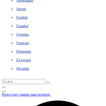
Nederlands
Suomi
English
Español
Svenska
Français
Português
Ελληνικά
Hrvatski
Szukać...
Przeczytaj i napisz nam recenzję