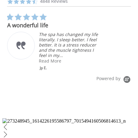
Reviews
4.3
4848 Reviews
carousel
star
rating
5.0
star
A wonderful life
rating
The spa has changed my life
literally. I sleep better. I feel
better. It is a stress reducer
and the muscle tightness I
feel in my...
Read More
Jp E.
Powered by