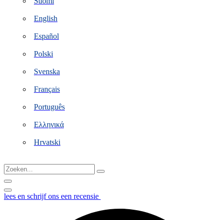
Suomi
English
Español
Polski
Svenska
Français
Português
Ελληνικά
Hrvatski
Zoeken...
lees en schrijf ons een recensie