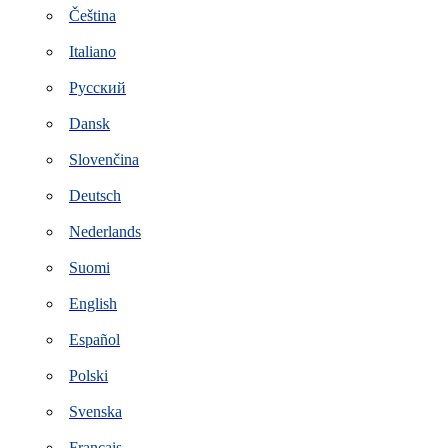
Čeština
Italiano
Русский
Dansk
Slovenčina
Deutsch
Nederlands
Suomi
English
Español
Polski
Svenska
Français