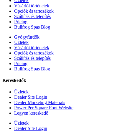
Üzletek
Vásárlói történetek
Opciók és tartozékok
Szállítás és telepítés
Pricing
Bullfrog Spas Blog
Gyógyfürdők
Üzletek
Vásárlói történetek
Opciók és tartozékok
Szállítás és telepítés
Pricing
Bullfrog Spas Blog
Kereskedők
Üzletek
Dealer Site Login
Dealer Marketing Materials
Power Per Square Foot Website
Legyen kereskedő
Üzletek
Dealer Site Login