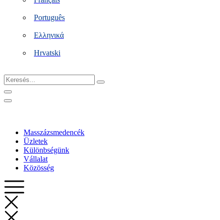
Português
Ελληνικά
Hrvatski
Keresés...
Masszázsmedencék
Üzletek
Különbségünk
Vállalat
Közösség