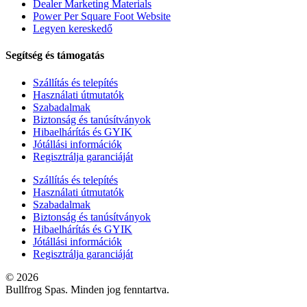
Dealer Marketing Materials
Power Per Square Foot Website
Legyen kereskedő
Segítség és támogatás
Szállítás és telepítés
Használati útmutatók
Szabadalmak
Biztonság és tanúsítványok
Hibaelhárítás és GYIK
Jótállási információk
Regisztrálja garanciáját
Szállítás és telepítés
Használati útmutatók
Szabadalmak
Biztonság és tanúsítványok
Hibaelhárítás és GYIK
Jótállási információk
Regisztrálja garanciáját
© 2026
Bullfrog Spas. Minden jog fenntartva.