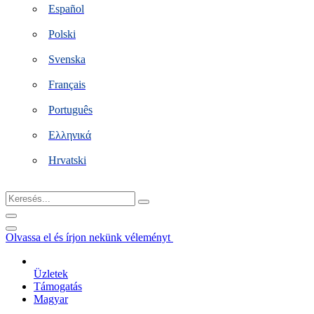
Español
Polski
Svenska
Français
Português
Ελληνικά
Hrvatski
Keresés...
Olvassa el és írjon nekünk véleményt
Üzletek
Támogatás
Magyar