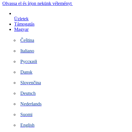
Ugrás
Olvassa el és írjon nekünk véleményt
a
tartalomra
Üzletek
Támogatás
Magyar
Čeština
Italiano
Русский
Dansk
Slovenčina
Deutsch
Nederlands
Suomi
English