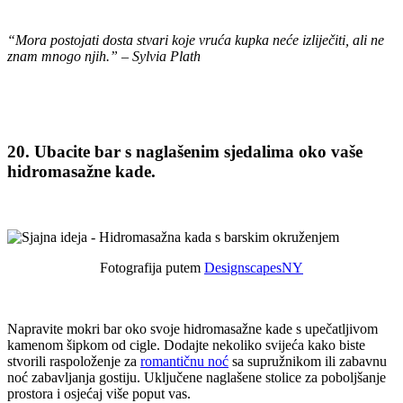
“Mora postojati dosta stvari koje vruća kupka neće izliječiti, ali ne
znam mnogo njih.”
– Sylvia Plath
20. Ubacite bar s naglašenim sjedalima oko vaše
hidromasažne kade.
Fotografija putem
DesignscapesNY
Napravite mokri bar oko svoje hidromasažne kade s upečatljivom
kamenom šipkom od cigle. Dodajte nekoliko svijeća kako biste
stvorili raspoloženje za
romantičnu noć
sa supružnikom ili zabavnu
noć zabavljanja gostiju. Uključene naglašene stolice za poboljšanje
prostora i osjećaj više poput vas.