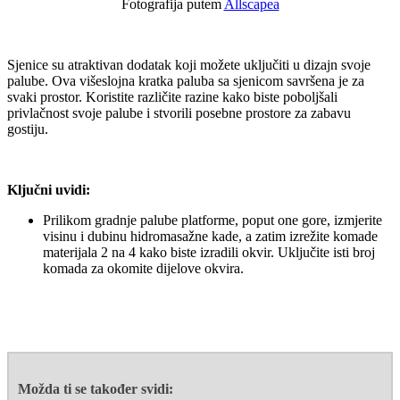
Fotografija putem
Allscapea
Sjenice su atraktivan dodatak koji možete uključiti u dizajn svoje
palube. Ova višeslojna kratka paluba sa sjenicom savršena je za
svaki prostor. Koristite različite razine kako biste poboljšali
privlačnost svoje palube i stvorili posebne prostore za zabavu
gostiju.
Ključni uvidi:
Prilikom gradnje palube platforme, poput one gore, izmjerite
visinu i dubinu hidromasažne kade, a zatim izrežite komade
materijala 2 na 4 kako biste izradili okvir. Uključite isti broj
komada za okomite dijelove okvira.
Možda ti se također svidi: