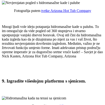
Fotografija putem
tvrtke Arizona Hot Tub Company
Mnogi ljudi vole ideju potapanja hidromasažne kade u palubu. To
im omogućuje da vide pogled od 360 stupnjeva i stvarno
upotpunjuje vanjski dnevni boravak. Ovaj stil čini da hidromasažna
kada izgleda kao da je dizajnirana po mjeri za vas i vaš život, što
rezultira nevjerojatnim dovršenim izgledom. Međutim, važno je ne
žrtvovati funkciju umjesto forme. Imati adekvatan pristup području
opreme imperativ je za dugoročno sretne vruće kade! – Savjet je dao
Nick Kasten, Arizona Hot Tub Company, Arizona
9. Izgradite višeslojnu platformu s sjenicom.