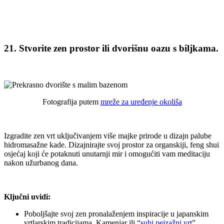
21. Stvorite zen prostor ili dvorišnu oazu s biljkama.
Fotografija putem
mreže za uređenje okoliša
Izgradite zen vrt uključivanjem više majke prirode u dizajn palube
hidromasažne kade. Dizajnirajte svoj prostor za organskiji, feng shui
osjećaj koji će potaknuti unutarnji mir i omogućiti vam meditaciju
nakon užurbanog dana.
Ključni uvidi:
Poboljšajte svoj zen pronalaženjem inspiracije u japanskim
vrtlarskim tradicijama. Kamenjar ili “
suhi pejzažni vrt
”