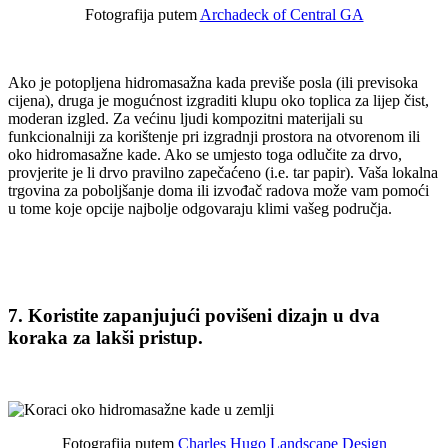
Fotografija putem
Archadeck of Central GA
Ako je potopljena hidromasažna kada previše posla (ili previsoka
cijena), druga je mogućnost izgraditi klupu oko toplica za lijep čist,
moderan izgled. Za većinu ljudi kompozitni materijali su
funkcionalniji za korištenje pri izgradnji prostora na otvorenom ili
oko hidromasažne kade. Ako se umjesto toga odlučite za drvo,
provjerite je li drvo pravilno zapečaćeno (i.e. tar papir). Vaša lokalna
trgovina za poboljšanje doma ili izvođač radova može vam pomoći
u tome koje opcije najbolje odgovaraju klimi vašeg područja.
7. Koristite zapanjujući povišeni dizajn u dva
koraka za lakši pristup.
Fotografija putem
Charles Hugo Landscape Design