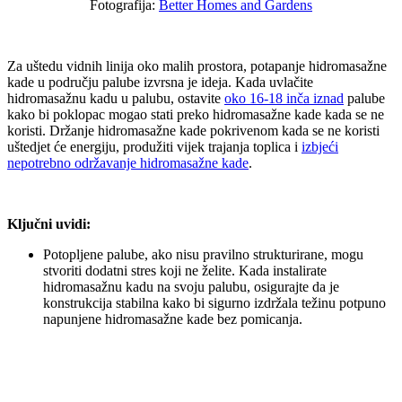
Fotografija:
Better Homes and Gardens
Za uštedu vidnih linija oko malih prostora, potapanje hidromasažne
kade u području palube izvrsna je ideja. Kada uvlačite
hidromasažnu kadu u palubu, ostavite
oko 16-18 inča iznad
palube
kako bi poklopac mogao stati preko hidromasažne kade kada se ne
koristi. Držanje hidromasažne kade pokrivenom kada se ne koristi
uštedjet će energiju, produžiti vijek trajanja toplica i
izbjeći
nepotrebno održavanje hidromasažne kade
.
Ključni uvidi:
Potopljene palube, ako nisu pravilno strukturirane, mogu
stvoriti dodatni stres koji ne želite. Kada instalirate
hidromasažnu kadu na svoju palubu, osigurajte da je
konstrukcija stabilna kako bi sigurno izdržala težinu potpuno
napunjene hidromasažne kade bez pomicanja.