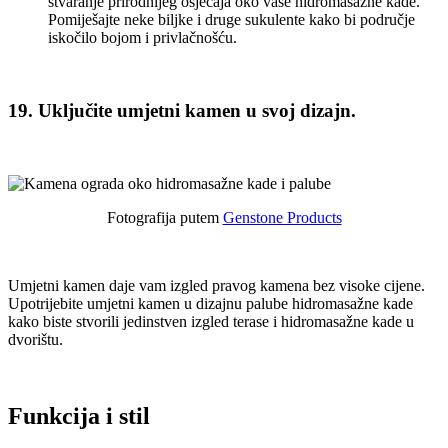
stvaranje prirodnijeg osjećaja oko vaše hidromasažne kade.
Pomiješajte neke biljke i druge sukulente kako bi područje
iskočilo bojom i privlačnošću.
19. Uključite umjetni kamen u svoj dizajn.
Fotografija putem
Genstone Products
Umjetni kamen daje vam izgled pravog kamena bez visoke cijene.
Upotrijebite umjetni kamen u dizajnu palube hidromasažne kade
kako biste stvorili jedinstven izgled terase i hidromasažne kade u
dvorištu.
Funkcija i stil