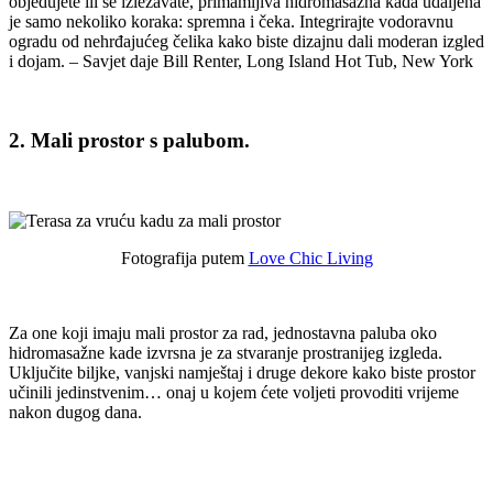
objedujete ili se izležavate, primamljiva hidromasažna kada udaljena
je samo nekoliko koraka: spremna i čeka. Integrirajte vodoravnu
ogradu od nehrđajućeg čelika kako biste dizajnu dali moderan izgled
i dojam. – Savjet daje Bill Renter, Long Island Hot Tub, New York
2. Mali prostor s palubom.
Fotografija putem
Love Chic Living
Za one koji imaju mali prostor za rad, jednostavna paluba oko
hidromasažne kade izvrsna je za stvaranje prostranijeg izgleda.
Uključite biljke, vanjski namještaj i druge dekore kako biste prostor
učinili jedinstvenim… onaj u kojem ćete voljeti provoditi vrijeme
nakon dugog dana.