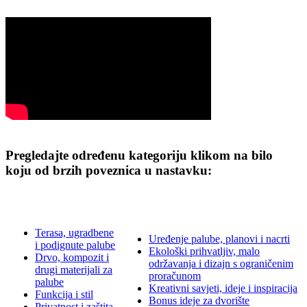
Pregledajte određenu kategoriju klikom na bilo
koju od brzih poveznica u nastavku:
Terasa, ugradbene
Uređenje palube, planovi i nacrti
i podignute palube
Ekološki prihvatljiv, malo
Drvo, kompozit i
održavanja i dizajn s ograničenim
drugi materijali za
proračunom
palube
Kreativni savjeti, ideje i inspiracija
Funkcija i stil
Bonus ideje za dvorište
Privatnost i zaštita