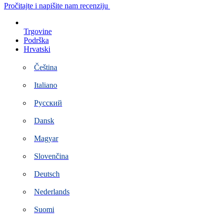
Preskoči
Pročitajte i napišite nam recenziju
na
sadržaj
Trgovine
Podrška
Hrvatski
Čeština
Italiano
Русский
Dansk
Magyar
Slovenčina
Deutsch
Nederlands
Suomi