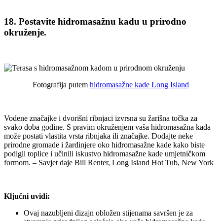
18. Postavite hidromasažnu kadu u prirodno
okruženje.
Fotografija putem
hidromasažne kade Long Island
Vodene značajke i dvorišni ribnjaci izvrsna su žarišna točka za
svako doba godine. S pravim okruženjem vaša hidromasažna kada
može postati vlastita vrsta ribnjaka ili značajke. Dodajte neke
prirodne gromade i žardinjere oko hidromasažne kade kako biste
podigli toplice i učinili iskustvo hidromasažne kade umjetničkom
formom. – Savjet daje Bill Renter, Long Island Hot Tub, New York
Ključni uvidi:
Ovaj nazubljeni dizajn obložen stijenama savršen je za