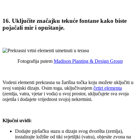
16. Uključite značajku tekuće fontane kako biste
pojačali mir i opuštanje.
Fotografija putem
Madison Planting & Design Group
Vodeni elementi prekrasna su žarišna točka koju možete uključiti u
svoj vanjski dizajn. Osim toga, uključivanjem
četiri elementa
(zemlja, vatra, vjetar i voda) u svoj prostor, uključujete sva svoja
osjetila i dodajete vrijednost svojoj nekretnini.
Ključni uvidi:
Dodajte pješačku stazu u dizajn svog dvorišta (zemlja),
instalirajte ložište od tiki svjetiljki (vatra), objesite zvona na