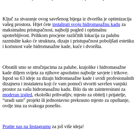
Ključ za stvaranje ovog savršenog bijega iz dvorišta je optimizacija
vašeg prostora. Htjet ćete
instalirati svoju hidromasažnu kadu
za
maksimalnu pristupačnost, najbolji pogled i optimalnu
upotrebljivost. Prilikom procjene različitih lokacija za palubu
razmislite kako će struktura, dizajn i pristupačnost poboljšati estetiku
i korisnost vaše hidromasažne kade, kuće i dvorišta.
Obratili smo se stručnjacima za palube, krajolike i hidromasažne
kade diljem svijeta za njihove apsolutno najbolje savjete i trikove.
Ispod su 63 ideje za dizajn hidromasažne kade i uvidi profesionalnih
dizajnera i instalatera koji će vam pomoći stvoriti savršen vanjski
prostor za vašu hidromasažnu kadu. Bilo da ste zainteresirani za
moderan izgled
, ekološki prihvatljiv, mjesto za obitelj i prijatelje,
“uradi sam” projekt ili jednostavno prekrasno mjesto za opuštanje,
ovdje ima za svakoga ponešto.
Pratite nas na Instagramu
za još više ideja!