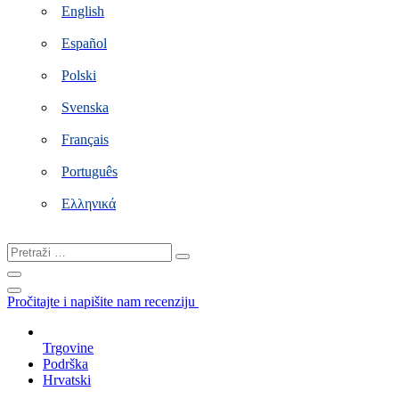
English
Español
Polski
Svenska
Français
Português
Ελληνικά
Pretraži
…
Pročitajte i napišite nam recenziju
Trgovine
Podrška
Hrvatski