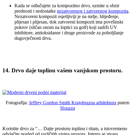
Kada se odlučujete za kompozitno drvo, uzmite u obzir
prednosti i nedostatke
nezatvorenog i zatvorenog kompozita
.
Nezatvoreni kompozit osjetljiviji je na mrlje, blijeđenje,
plijesan i plijesan, dok zatvoreni kompozit ima površinski
pokrov (sličan onom na loptici za golf) koji sadrži UV
inhibitore, antioksidanse i druge proizvode za poboljšanje
dugovječnosti drva.
14. Drvo daje toplinu vašem vanjskom prostoru.
Fotografija:
Jeffrey Gordon Smith Krajobrazna arhitektura
putem
Houzza
Koristite drvo za “… Dajte prostoru toplinu i ritam, a istovremeno
odvlačite pogled od različitih visina prozora. Interes se stvara