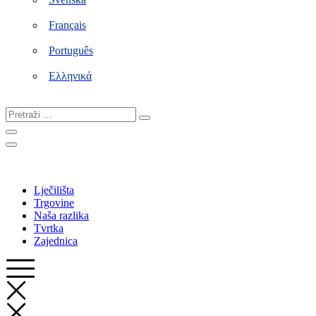
Français
Português
Ελληνικά
Pretraži
…
Lječilišta
Trgovine
Naša razlika
Tvrtka
Zajednica