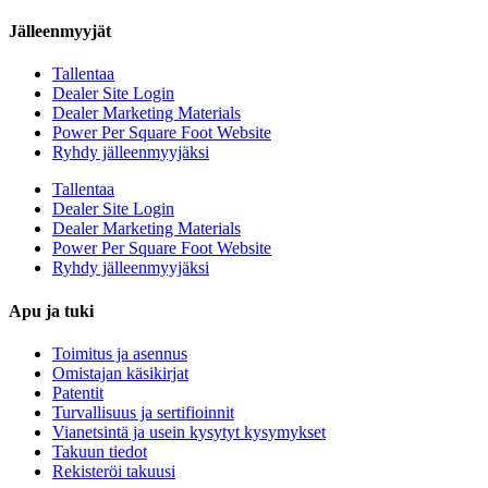
Jälleenmyyjät
Tallentaa
Dealer Site Login
Dealer Marketing Materials
Power Per Square Foot Website
Ryhdy jälleenmyyjäksi
Tallentaa
Dealer Site Login
Dealer Marketing Materials
Power Per Square Foot Website
Ryhdy jälleenmyyjäksi
Apu ja tuki
Toimitus ja asennus
Omistajan käsikirjat
Patentit
Turvallisuus ja sertifioinnit
Vianetsintä ja usein kysytyt kysymykset
Takuun tiedot
Rekisteröi takuusi