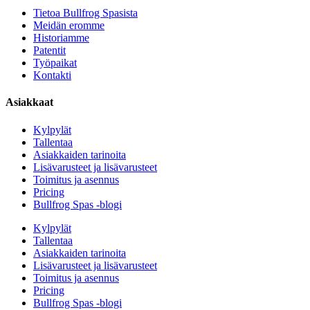
Tietoa Bullfrog Spasista
Meidän eromme
Historiamme
Patentit
Työpaikat
Kontakti
Asiakkaat
Kylpylät
Tallentaa
Asiakkaiden tarinoita
Lisävarusteet ja lisävarusteet
Toimitus ja asennus
Pricing
Bullfrog Spas -blogi
Kylpylät
Tallentaa
Asiakkaiden tarinoita
Lisävarusteet ja lisävarusteet
Toimitus ja asennus
Pricing
Bullfrog Spas -blogi