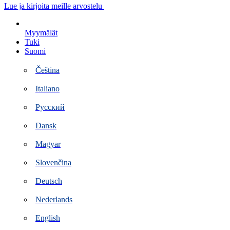
Siirry
Lue ja kirjoita meille arvostelu
sisältöön
Myymälät
Tuki
Suomi
Čeština
Italiano
Русский
Dansk
Magyar
Slovenčina
Deutsch
Nederlands
English