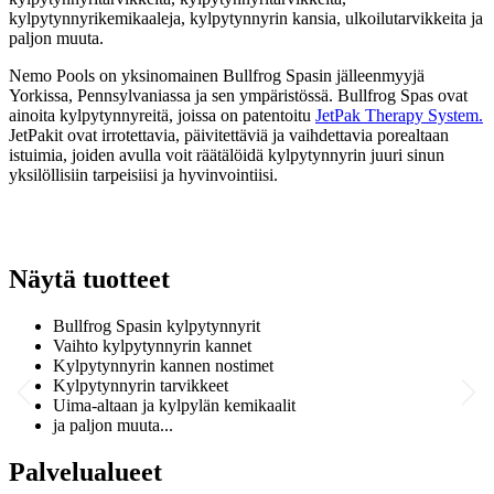
kylpytynnyrikemikaaleja, kylpytynnyrin kansia, ulkoilutarvikkeita ja
paljon muuta.
Nemo Pools on yksinomainen Bullfrog Spasin jälleenmyyjä
Yorkissa, Pennsylvaniassa ja sen ympäristössä. Bullfrog Spas ovat
ainoita kylpytynnyreitä, joissa on patentoitu
JetPak Therapy System.
JetPakit ovat irrotettavia, päivitettäviä ja vaihdettavia porealtaan
istuimia, joiden avulla voit räätälöidä kylpytynnyrin juuri sinun
yksilöllisiin tarpeisiisi ja hyvinvointiisi.
Näytä tuotteet
Bullfrog Spasin kylpytynnyrit
Vaihto kylpytynnyrin kannet
Kylpytynnyrin kannen nostimet
Kylpytynnyrin tarvikkeet
Uima-altaan ja kylpylän kemikaalit
ja paljon muuta...
Palvelualueet