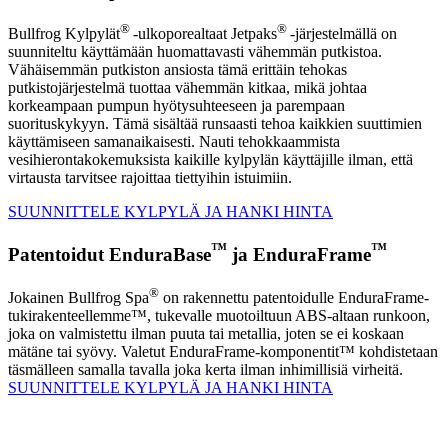
®
®
Bullfrog Kylpylät
-ulkoporealtaat Jetpaks
-järjestelmällä on
suunniteltu käyttämään huomattavasti vähemmän putkistoa.
Vähäisemmän putkiston ansiosta tämä erittäin tehokas
putkistojärjestelmä tuottaa vähemmän kitkaa, mikä johtaa
korkeampaan pumpun hyötysuhteeseen ja parempaan
suorituskykyyn. Tämä sisältää runsaasti tehoa kaikkien suuttimien
käyttämiseen samanaikaisesti. Nauti tehokkaammista
vesihierontakokemuksista kaikille kylpylän käyttäjille ilman, että
virtausta tarvitsee rajoittaa tiettyihin istuimiin.
SUUNNITTELE KYLPYLÄ JA HANKI HINTA
™
™
Patentoidut EnduraBase
ja EnduraFrame
®
Jokainen Bullfrog Spa
on rakennettu patentoidulle EnduraFrame-
tukirakenteellemme™, tukevalle muotoiltuun ABS-altaan runkoon,
joka on valmistettu ilman puuta tai metallia, joten se ei koskaan
mätäne tai syövy. Valetut EnduraFrame-komponentit™ kohdistetaan
täsmälleen samalla tavalla joka kerta ilman inhimillisiä virheitä.
SUUNNITTELE KYLPYLÄ JA HANKI HINTA