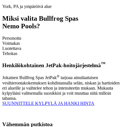
York, PA ja ympäröivä alue
Miksi valita Bullfrog Spas
Nemo Pools?
Personoitu
Voimakas
Luotettava
Tehokas
™
Henkilökohtainen JetPak-hoitojärjestelmä
®
Jokainen Bullfrog Spas JetPak
tarjoaa ainutlaatuisen
vesihierontakokemuksen kohdistamalla selän, niskan ja hartioiden
eri alueille ja vaihtelee tehon ja intensiteetin mukaan. Mukauta
kylpylääsi valitsemalla suosikkisi ja voit muuttaa niitä milloin
tahansa.
SUUNNITTELE KYLPYLÄ JA HANKI HINTA
Vähemmän putkistoa