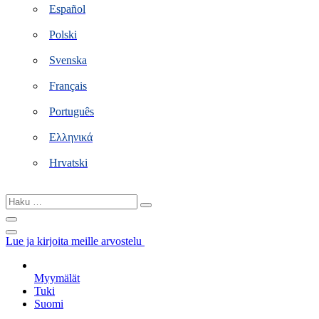
Español
Polski
Svenska
Français
Português
Ελληνικά
Hrvatski
Haku
…
Lue ja kirjoita meille arvostelu
Myymälät
Tuki
Suomi