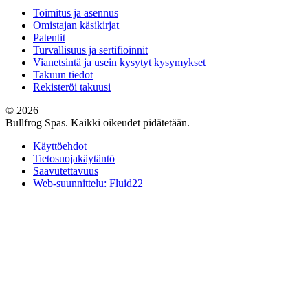
Toimitus ja asennus
Omistajan käsikirjat
Patentit
Turvallisuus ja sertifioinnit
Vianetsintä ja usein kysytyt kysymykset
Takuun tiedot
Rekisteröi takuusi
© 2026
Bullfrog Spas. Kaikki oikeudet pidätetään.
Käyttöehdot
Tietosuojakäytäntö
Saavutettavuus
Web-suunnittelu: Fluid22