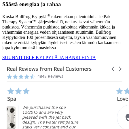
Säästä energiaa ja rahaa
®
Koska Bullfrog Kylpylät
rakennetaan patentoidulla JetPak
Therapy System™ -järjestelmällä, ne tarvitsevat vähemmän
putkistoa. Vähemmän putkistoa tarkoittaa vähemmän kitkaa ja
vähemmän energiaa veden ohjaamiseen suuttimiin. Bullfrog
Kylpylöiden 100-prosenttisesti suljettu, täysin vaahtomuovinen
rakenne eristää kylpylän täydellisesti estäen lämmön karkaamisen
jopa kylmimmissä ilmastoissa.
SUUNNITTELE KYLPYLÄ JA HANKI HINTA
Real Reviews From Real Customers
Carousel
arrows
Reviews
4.3
4848 Reviews
carousel
star
rating
5.0
star
Love it
rating
Competitive price,
configurable stations, very
k
energy efficient, easy to
ature
maintain, beautiful. I love
 our
bullfrog spa!