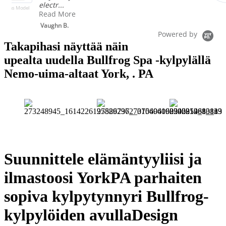
Brent
Powered by
Takapihasi näyttää näin
upealta uudella Bullfrog Spa -kylpylällä
Nemo-uima-altaat York, . PA
Suunnittele elämäntyyliisi ja
ilmastoosi YorkPA parhaiten
sopiva kylpytynnyri Bullfrog-
kylpylöiden avulla
Design