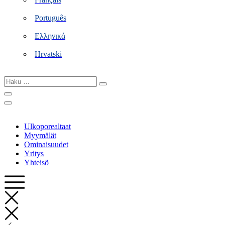
Português
Ελληνικά
Hrvatski
Haku
…
Ulkoporealtaat
Myymälät
Ominaisuudet
Yritys
Yhteisö