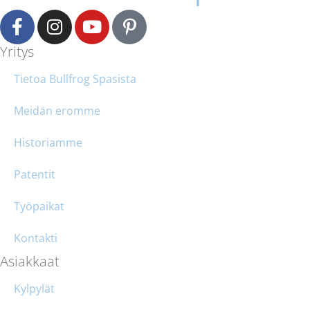
Yritys
Tietoa Bullfrog Spasista
Meidän eromme
Historiamme
Patentit
Työpaikat
Kontakti
Asiakkaat
Kylpylät