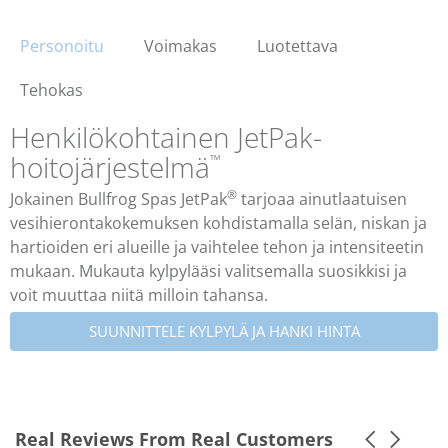
Personoitu
Voimakas
Luotettava
Tehokas
Henkilökohtainen JetPak-
hoitojärjestelmä
™
®
Jokainen Bullfrog Spas JetPak
tarjoaa ainutlaatuisen
vesihierontakokemuksen kohdistamalla selän, niskan ja
hartioiden eri alueille ja vaihtelee tehon ja intensiteetin
mukaan. Mukauta kylpylääsi valitsemalla suosikkisi ja
voit muuttaa niitä milloin tahansa.
SUUNNITTELE KYLPYLÄ JA HANKI HINTA
Real Reviews From Real Customers
Carousel