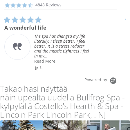
arrows
Reviews
4.3
4848 Reviews
carousel
star
rating
5.0
star
A wonderful life
G
rating
o
The spa has changed my life
literally. I sleep better. I feel
better. It is a stress reducer
and the muscle tightness I feel
in my...
Read More
Jp E.
Powered by
Takapihasi näyttää
näin upealta uudella Bullfrog Spa -
kylpylällä Costello's Hearth & Spa -
Lincoln Park Lincoln Park, . NJ