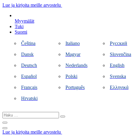
Siirry
Lue ja kirjoita meille arvostelu
sisältöön
Myymälät
Tuki
Suomi
Čeština
Italiano
Русский
Dansk
Magyar
Slovenčina
Deutsch
Nederlands
English
Español
Polski
Svenska
Français
Português
Ελληνικά
Hrvatski
Haku
…
Lue ja kirjoita meille arvostelu