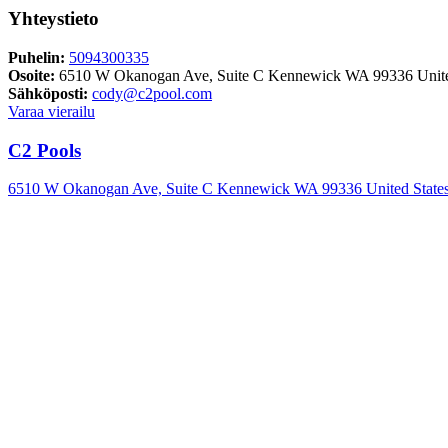
Yhteystieto
Puhelin:
5094300335
Osoite:
6510 W Okanogan Ave, Suite C Kennewick WA 99336 Unite
Sähköposti:
cody@c2pool.com
Varaa vierailu
C2 Pools
6510 W Okanogan Ave, Suite C Kennewick WA 99336 United State