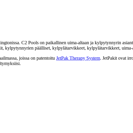
ngtonissa. C2 Pools on paikallinen uima-altaan ja kylpytynnyrin asiant
t, kylpytynnyrien päälliset, kylpylätarvikkeet, kylpylätarvikkeet, uima-
ailmassa, joissa on patentoitu
JetPak Therapy System
. JetPakit ovat irr
ltymyksiisi.