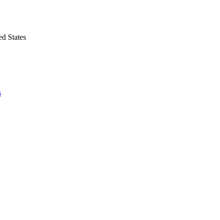
d States
s