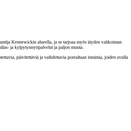
untija Kennewickin alueella, ja se tarjoaa myös täyden valikoiman
allas- ja kylpytynnyripalvelut ja paljon muuta.
otettavia, päivitettäviä ja vaihdettavia porealtaan istuimia, joiden avulla