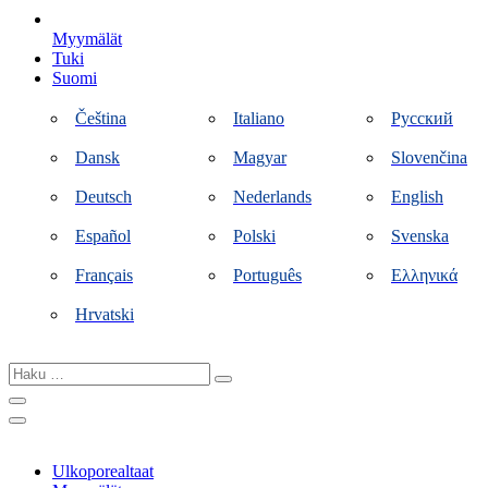
Myymälät
Tuki
Suomi
Čeština
Italiano
Русский
Dansk
Magyar
Slovenčina
Deutsch
Nederlands
English
Español
Polski
Svenska
Français
Português
Ελληνικά
Hrvatski
Haku
…
Ulkoporealtaat