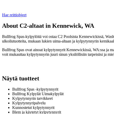
Hae reittiohjeet
About C2-altaat in Kennewick, WA
Bullfrog Spas-kylpylöitä voi ostaa C2 Poolsista Kennewickissä, Washi
ulkoilutuotteita, mukaan lukien uima-altaan ja kylpytynnyrin kemikaali
Bullfrog Spas ovat ainoat kylpytynnyrit Kennewickissä, WA:ssa ja ma
voit mukauttaa kylpytynnyrin juuri sinun yksilöllisiin tarpeisiisi ja mie
Näytä tuotteet
Bullfrog Spas -kylpytynnyrit
Bullfrog Kylpylät Uimakylpylät
Kylpytynnyrin tarvikkeet
Kylpytynnyripalvelu
Kunnostetut kylpytynnyrit
Blem ja käytetyt kylpytynnyrit