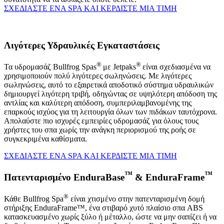
ΣΧΕΔΙΑΣΤΕ ΕΝΑ SPA ΚΑΙ ΚΕΡΔΙΣΤΕ ΜΙΑ ΤΙΜΗ
Λιγότερες Υδραυλικές Εγκαταστάσεις
®
®
Τα υδρομασάζ Bullfrog Spas
με Jetpaks
είναι σχεδιασμένα να
χρησιμοποιούν πολύ λιγότερες σωληνώσεις. Με λιγότερες
σωληνώσεις, αυτό το εξαιρετικά αποδοτικό σύστημα υδραυλικών
δημιουργεί λιγότερη τριβή, οδηγώντας σε υψηλότερη απόδοση της
αντλίας και καλύτερη απόδοση, συμπεριλαμβανομένης της
επαρκούς ισχύος για τη λειτουργία όλων των πιδάκων ταυτόχρονα.
Απολαύστε πιο ισχυρές εμπειρίες υδρομασάζ για όλους τους
χρήστες του σπα χωρίς την ανάγκη περιορισμού της ροής σε
συγκεκριμένα καθίσματα.
ΣΧΕΔΙΑΣΤΕ ΕΝΑ SPA ΚΑΙ ΚΕΡΔΙΣΤΕ ΜΙΑ ΤΙΜΗ
™
™
Πατενταρισμένο EnduraBase
& EnduraFrame
®
Κάθε Bullfrog Spa
είναι χτισμένο στην πατενταρισμένη δομή
στήριξης EnduraFrame™, ένα στιβαρό χυτό πλαίσιο σπα ABS
κατασκευασμένο χωρίς ξύλο ή μέταλλο, ώστε να μην σαπίζει ή να