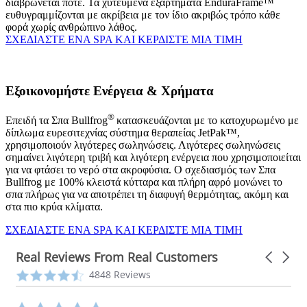
διαβρώνεται ποτέ. Τα χυτευμένα εξαρτήματα EnduraFrame™
ευθυγραμμίζονται με ακρίβεια με τον ίδιο ακριβώς τρόπο κάθε
φορά χωρίς ανθρώπινο λάθος.
ΣΧΕΔΙΑΣΤΕ ΕΝΑ SPA ΚΑΙ ΚΕΡΔΙΣΤΕ ΜΙΑ ΤΙΜΗ
Εξοικονομήστε Ενέργεια & Χρήματα
®
Επειδή τα Σπα Bullfrog
κατασκευάζονται με το κατοχυρωμένο με
δίπλωμα ευρεσιτεχνίας σύστημα θεραπείας JetPak™,
χρησιμοποιούν λιγότερες σωληνώσεις. Λιγότερες σωληνώσεις
σημαίνει λιγότερη τριβή και λιγότερη ενέργεια που χρησιμοποιείται
για να φτάσει το νερό στα ακροφύσια. Ο σχεδιασμός των Σπα
Bullfrog με 100% κλειστά κύτταρα και πλήρη αφρό μονώνει το
σπα πλήρως για να αποτρέπει τη διαφυγή θερμότητας, ακόμη και
στα πιο κρύα κλίματα.
ΣΧΕΔΙΑΣΤΕ ΕΝΑ SPA ΚΑΙ ΚΕΡΔΙΣΤΕ ΜΙΑ ΤΙΜΗ
Real Reviews From Real Customers
Carousel
arrows
Reviews
4.3
4848 Reviews
carousel
star
rating
5.0