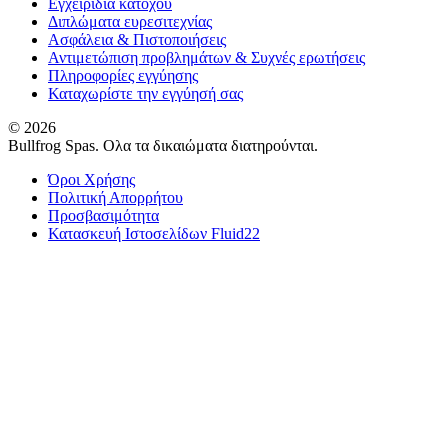
Εγχειρίδια κατόχου
Διπλώματα ευρεσιτεχνίας
Ασφάλεια & Πιστοποιήσεις
Αντιμετώπιση προβλημάτων & Συχνές ερωτήσεις
Πληροφορίες εγγύησης
Καταχωρίστε την εγγύησή σας
© 2026
Bullfrog Spas. Ολα τα δικαιώματα διατηρούνται.
Όροι Χρήσης
Πολιτική Απορρήτου
Προσβασιμότητα
Κατασκευή Ιστοσελίδων Fluid22