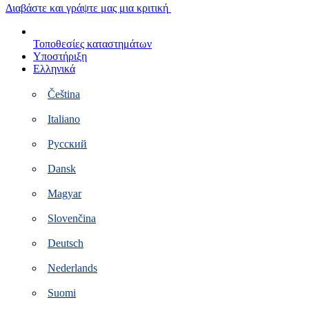
Μετάβαση
Διαβάστε και γράψτε μας μια κριτική
στο
περιεχόμενο
Τοποθεσίες καταστημάτων
Υποστήριξη
Ελληνικά
Čeština
Italiano
Русский
Dansk
Magyar
Slovenčina
Deutsch
Nederlands
Suomi