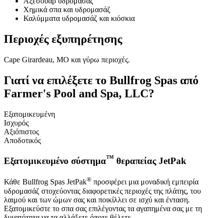
Αξεσουάρ υδρομασάζ
Χημικά σπα και υδρομασάζ
Καλύμματα υδρομασάζ και κιόσκια
Περιοχές εξυπηρέτησης
Cape Girardeau, MO και γύρω περιοχές.
Γιατί να επιλέξετε το Bullfrog Spas από
Farmer's Pool and Spa, LLC?
Εξατομικευμένη
Ισχυρός
Αξιόπιστος
Αποδοτικός
™
Εξατομικευμένο σύστημα
θεραπείας JetPak
®
Κάθε Bullfrog Spas JetPak
προσφέρει μια μοναδική εμπειρία
υδρομασάζ στοχεύοντας διαφορετικές περιοχές της πλάτης, του
λαιμού και των ώμων σας και ποικίλλει σε ισχύ και ένταση.
Εξατομικεύστε το σπα σας επιλέγοντας τα αγαπημένα σας με τη
δυνατότητα να τα αλλάξετε όποτε θέλετε.