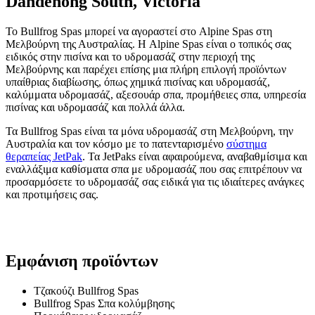
Dandenong South, Victoria
Το Bullfrog Spas μπορεί να αγοραστεί στο Alpine Spas στη
Μελβούρνη της Αυστραλίας. Η Alpine Spas είναι ο τοπικός σας
ειδικός στην πισίνα και το υδρομασάζ στην περιοχή της
Μελβούρνης και παρέχει επίσης μια πλήρη επιλογή προϊόντων
υπαίθριας διαβίωσης, όπως χημικά πισίνας και υδρομασάζ,
καλύμματα υδρομασάζ, αξεσουάρ σπα, προμήθειες σπα, υπηρεσία
πισίνας και υδρομασάζ και πολλά άλλα.
Τα Bullfrog Spas είναι τα μόνα υδρομασάζ στη Μελβούρνη, την
Αυστραλία και τον κόσμο με το πατενταρισμένο
σύστημα
θεραπείας JetPak
. Τα JetPaks είναι αφαιρούμενα, αναβαθμίσιμα και
εναλλάξιμα καθίσματα σπα με υδρομασάζ που σας επιτρέπουν να
προσαρμόσετε το υδρομασάζ σας ειδικά για τις ιδιαίτερες ανάγκες
και προτιμήσεις σας.
Εμφάνιση προϊόντων
Τζακούζι Bullfrog Spas
Bullfrog Spas Σπα κολύμβησης