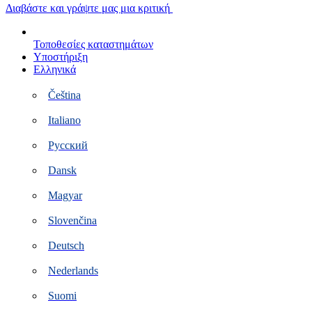
Μετάβαση
Διαβάστε και γράψτε μας μια κριτική
στο
περιεχόμενο
Τοποθεσίες καταστημάτων
Υποστήριξη
Ελληνικά
Čeština
Italiano
Русский
Dansk
Magyar
Slovenčina
Deutsch
Nederlands
Suomi