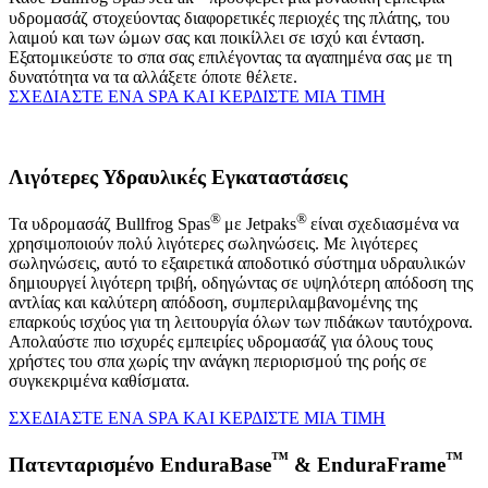
υδρομασάζ στοχεύοντας διαφορετικές περιοχές της πλάτης, του
λαιμού και των ώμων σας και ποικίλλει σε ισχύ και ένταση.
Εξατομικεύστε το σπα σας επιλέγοντας τα αγαπημένα σας με τη
δυνατότητα να τα αλλάξετε όποτε θέλετε.
ΣΧΕΔΙΑΣΤΕ ΕΝΑ SPA ΚΑΙ ΚΕΡΔΙΣΤΕ ΜΙΑ ΤΙΜΗ
Λιγότερες Υδραυλικές Εγκαταστάσεις
®
®
Τα υδρομασάζ Bullfrog Spas
με Jetpaks
είναι σχεδιασμένα να
χρησιμοποιούν πολύ λιγότερες σωληνώσεις. Με λιγότερες
σωληνώσεις, αυτό το εξαιρετικά αποδοτικό σύστημα υδραυλικών
δημιουργεί λιγότερη τριβή, οδηγώντας σε υψηλότερη απόδοση της
αντλίας και καλύτερη απόδοση, συμπεριλαμβανομένης της
επαρκούς ισχύος για τη λειτουργία όλων των πιδάκων ταυτόχρονα.
Απολαύστε πιο ισχυρές εμπειρίες υδρομασάζ για όλους τους
χρήστες του σπα χωρίς την ανάγκη περιορισμού της ροής σε
συγκεκριμένα καθίσματα.
ΣΧΕΔΙΑΣΤΕ ΕΝΑ SPA ΚΑΙ ΚΕΡΔΙΣΤΕ ΜΙΑ ΤΙΜΗ
™
™
Πατενταρισμένο EnduraBase
& EnduraFrame