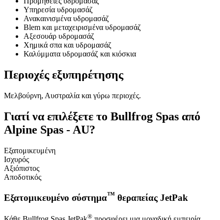
Προμήθειες υδρομασάζ
Υπηρεσία υδρομασάζ
Ανακαινισμένα υδρομασάζ
Blem και μεταχειρισμένα υδρομασάζ
Αξεσουάρ υδρομασάζ
Χημικά σπα και υδρομασάζ
Καλύμματα υδρομασάζ και κιόσκια
Περιοχές εξυπηρέτησης
Μελβούρνη, Αυστραλία και γύρω περιοχές.
Γιατί να επιλέξετε το Bullfrog Spas από
Alpine Spas - AU?
Εξατομικευμένη
Ισχυρός
Αξιόπιστος
Αποδοτικός
™
Εξατομικευμένο σύστημα
θεραπείας JetPak
®
Κάθε Bullfrog Spas JetPak
προσφέρει μια μοναδική εμπειρία