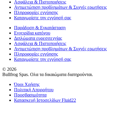
Ασφάλεια & Πιστοποιήσεις
Αντιμετώπιση προβλημάτων & Συχνές ερωτήσεις
Πληροφορίες εγγύησης
Καταχωρίστε την εγγύησή σας
Παράδοση & Εγκατάσταση
Εγχειρίδια κατόχου
Διπλώματα ευρεσιτεχνίας
Ασφάλεια & Πιστοποιήσεις
Αντιμετώπιση προβλημάτων & Συχνές ερωτήσεις
Πληροφορίες εγγύησης
Καταχωρίστε την εγγύησή σας
© 2026
Bullfrog Spas. Ολα τα δικαιώματα διατηρούνται.
Όροι Χρήσης
Πολιτική Απορρήτου
Προσβασιμότητα
Κατασκευή Ιστοσελίδων Fluid22