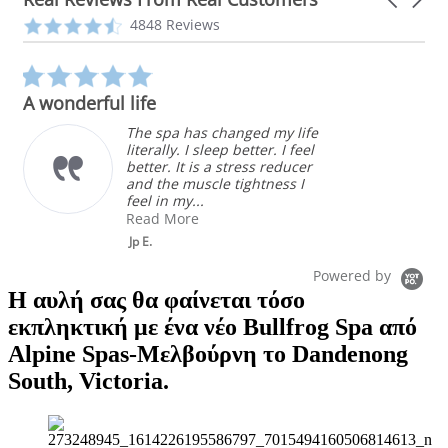
arrows
Reviews
4.3
4848 Reviews
carousel
star
rating
5.0
star
A wonderful life
rating
The spa has changed my life
literally. I sleep better. I feel
better. It is a stress reducer
and the muscle tightness I
feel in my...
Read More
Jp E.
Powered by
Η αυλή σας θα φαίνεται τόσο
εκπληκτική με ένα νέο Bullfrog Spa από
Alpine Spas-Μελβούρνη το Dandenong
South, Victoria.