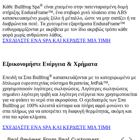
®
Κάθε Bullfrog Spa
είναι χτισμένο στην πατενταρισμένη δομή
στήριξης EnduraFrame™, ένα στιβαρό χυτό πλαίσιο σπα ABS
κατασκευασμένο χωρίς ξύλο ή μέταλλο, ώστε να μην σαπίζει ή να
διαβρώνεται ποτέ. Τα χυτευμένα εξαρτήματα EnduraFrame™
ευθυγραμμίζονται με ακρίβεια με τον ίδιο ακριβώς τρόπο κάθε
φορά χωρίς ανθρώπινο λάθος.
ΣΧΕΔΙΑΣΤΕ ΕΝΑ SPA ΚΑΙ ΚΕΡΔΙΣΤΕ ΜΙΑ ΤΙΜΗ
Εξοικονομήστε Ενέργεια & Χρήματα
®
Επειδή τα Σπα Bullfrog
κατασκευάζονται με το κατοχυρωμένο με
δίπλωμα ευρεσιτεχνίας σύστημα θεραπείας JetPak™,
χρησιμοποιούν λιγότερες σωληνώσεις. Λιγότερες σωληνώσεις
σημαίνει λιγότερη τριβή και λιγότερη ενέργεια που χρησιμοποιείται
για να φτάσει το νερό στα ακροφύσια. Ο σχεδιασμός των Σπα
Bullfrog με 100% κλειστά κύτταρα και πλήρη αφρό μονώνει το
σπα πλήρως για να αποτρέπει τη διαφυγή θερμότητας, ακόμη και
στα πιο κρύα κλίματα.
ΣΧΕΔΙΑΣΤΕ ΕΝΑ SPA ΚΑΙ ΚΕΡΔΙΣΤΕ ΜΙΑ ΤΙΜΗ
Real Reviews From Real Customers
Carousel