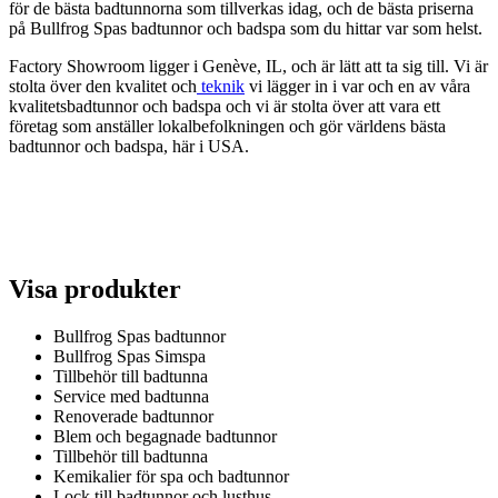
för de bästa badtunnorna som tillverkas idag, och de bästa priserna
på Bullfrog Spas badtunnor och badspa som du hittar var som helst.
Factory Showroom ligger i Genève, IL, och är lätt att ta sig till. Vi är
stolta över den kvalitet och
teknik
vi lägger in i var och en av våra
kvalitetsbadtunnor och badspa och vi är stolta över att vara ett
företag som anställer lokalbefolkningen och gör världens bästa
badtunnor och badspa, här i USA.
Visa produkter
Bullfrog Spas badtunnor
Bullfrog Spas Simspa
Tillbehör till badtunna
Service med badtunna
Renoverade badtunnor
Blem och begagnade badtunnor
Tillbehör till badtunna
Kemikalier för spa och badtunnor
Lock till badtunnor och lusthus