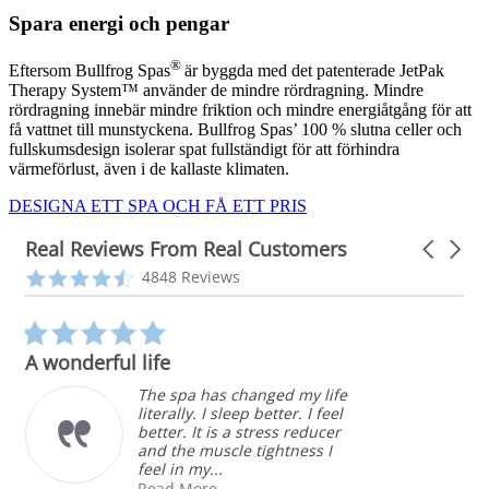
Spara energi och pengar
®
Eftersom Bullfrog Spas
är byggda med det patenterade JetPak
Therapy System™ använder de mindre rördragning. Mindre
rördragning innebär mindre friktion och mindre energiåtgång för att
få vattnet till munstyckena. Bullfrog Spas’ 100 % slutna celler och
fullskumsdesign isolerar spat fullständigt för att förhindra
värmeförlust, även i de kallaste klimaten.
DESIGNA ETT SPA OCH FÅ ETT PRIS
Real Reviews From Real Customers
Carousel
arrows
Reviews
4.3
4848 Reviews
carousel
star
rating
5.0
star
A wonderful life
rating
The spa has changed my life
literally. I sleep better. I feel
better. It is a stress reducer
and the muscle tightness I
feel in my...
Read More