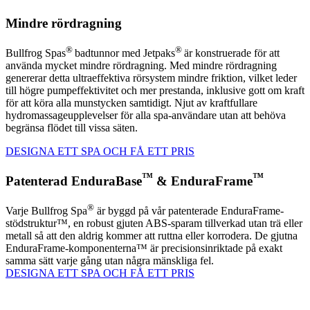
Mindre rördragning
®
®
Bullfrog Spas
badtunnor med Jetpaks
är konstruerade för att
använda mycket mindre rördragning. Med mindre rördragning
genererar detta ultraeffektiva rörsystem mindre friktion, vilket leder
till högre pumpeffektivitet och mer prestanda, inklusive gott om kraft
för att köra alla munstycken samtidigt. Njut av kraftfullare
hydromassageupplevelser för alla spa-användare utan att behöva
begränsa flödet till vissa säten.
DESIGNA ETT SPA OCH FÅ ETT PRIS
™
™
Patenterad EnduraBase
& EnduraFrame
®
Varje Bullfrog Spa
är byggd på vår patenterade EnduraFrame-
stödstruktur™, en robust gjuten ABS-sparam tillverkad utan trä eller
metall så att den aldrig kommer att ruttna eller korrodera. De gjutna
EnduraFrame-komponenterna™ är precisionsinriktade på exakt
samma sätt varje gång utan några mänskliga fel.
DESIGNA ETT SPA OCH FÅ ETT PRIS