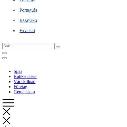
Português
Ελληνικά
Hrvatski
Sök
…
Spas
Butiksplatser
Vår skillnad
Företag
Gemenskap