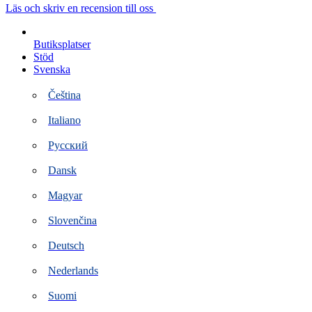
Hoppa
Läs och skriv en recension till oss
till
innehåll
Butiksplatser
Stöd
Svenska
Čeština
Italiano
Русский
Dansk
Magyar
Slovenčina
Deutsch
Nederlands
Suomi