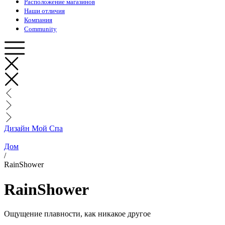
Расположение магазинов
Наши отличия
Компания
Community
Дизайн Мой Спа
Дом
/
RainShower
RainShower
Ощущение плавности, как никакое другое