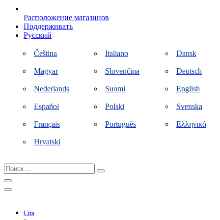
Расположение магазинов
Поддерживать
Русский
Čeština
Italiano
Dansk
Magyar
Slovenčina
Deutsch
Nederlands
Suomi
English
Español
Polski
Svenska
Français
Português
Ελληνικά
Hrvatski
Поиск
…
Спа