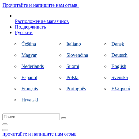
Перейти
Прочитайте и напишите нам отзыв
к
контенту
Расположение магазинов
Поддерживать
Русский
Čeština
Italiano
Dansk
Magyar
Slovenčina
Deutsch
Nederlands
Suomi
English
Español
Polski
Svenska
Français
Português
Ελληνικά
Hrvatski
Поиск
…
прочитайте и напишите нам отзыв