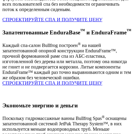
всех пользователей спа без необходимости ограничивать
поток к определенным сиденьям.
СПРОЕКТИРУЙТЕ СПА И ПОЛУЧИТЕ ЦЕНУ
™
™
Запатентованные EnduraBase
и EnduraFrame
®
Каждый спа-салон Bullfrog построен
на нашей
запатентованной опорной конструкции EnduraFrame™,
прочной формованной раме спа из АБС-пластика,
изготовленной без дерева или металла, поэтому она никогда
не гниет и не подвергается коррозии. Литые компоненты
EnduraFrame™ каждый раз точно выравниваются одним и тем
же образом без человеческой ошибки.
СПРОЕКТИРУЙТЕ СПА И ПОЛУЧИТЕ ЦЕНУ
Экономьте энергию и деньги
®
Поскольку гидромассажные ванны Bullfrog Spas
оснащены
запатентованной системой JetPak Therapy System™, в них
используется меньше водопроводных труб. Меньше