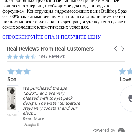
водопроводных труб означает меньшее трение и меньшее
количество энергии, необходимое для подачи воды к
форсункам. Конструкция гидромассажных ванн Bullfrog Spas
со 100% закрытыми ячейками и полным заполнением пеной
полностью изолирует спа, предотвращая утечку тепла даже в
самых холодных климатических условиях.
СПРОЕКТИРУЙТЕ СПА И ПОЛУЧИТЕ ЦЕНУ
Real Reviews From Real Customers
Carousel
arrows
Reviews
4.3
4848 Reviews
carousel
star
rating
5.0
star
Love it
rating
Competitive price,
configurable stations, very
energy efficient, easy to
re
maintain, beautiful. I love my
r
bullfrog spa!
Brent
Powered by