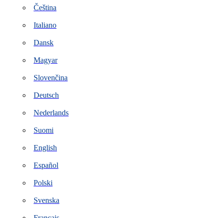
Čeština
Italiano
Dansk
Magyar
Slovenčina
Deutsch
Nederlands
Suomi
English
Español
Polski
Svenska
Français