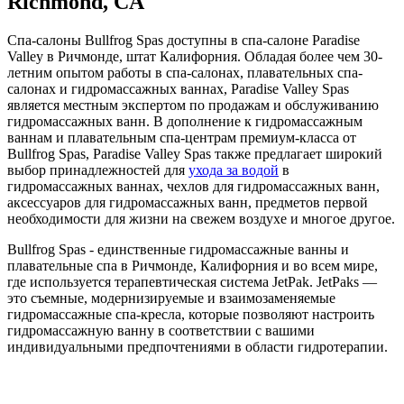
Richmond, CA
Спа-салоны Bullfrog Spas доступны в спа-салоне Paradise
Valley в Ричмонде, штат Калифорния. Обладая более чем 30-
летним опытом работы в спа-салонах, плавательных спа-
салонах и гидромассажных ваннах, Paradise Valley Spas
является местным экспертом по продажам и обслуживанию
гидромассажных ванн. В дополнение к гидромассажным
ваннам и плавательным спа-центрам премиум-класса от
Bullfrog Spas, Paradise Valley Spas также предлагает широкий
выбор принадлежностей для
ухода за водой
в
гидромассажных ваннах, чехлов для гидромассажных ванн,
аксессуаров для гидромассажных ванн, предметов первой
необходимости для жизни на свежем воздухе и многое другое.
Bullfrog Spas - единственные гидромассажные ванны и
плавательные спа в Ричмонде, Калифорния и во всем мире,
где используется терапевтическая система JetPak. JetPaks —
это съемные, модернизируемые и взаимозаменяемые
гидромассажные спа-кресла, которые позволяют настроить
гидромассажную ванну в соответствии с вашими
индивидуальными предпочтениями в области гидротерапии.