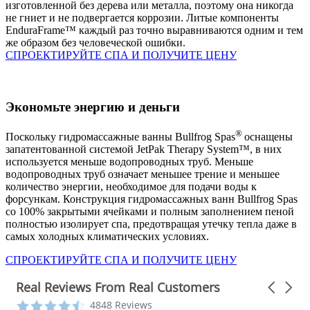
изготовленной без дерева или металла, поэтому она никогда
не гниет и не подвергается коррозии. Литые компоненты
EnduraFrame™ каждый раз точно выравниваются одним и тем
же образом без человеческой ошибки.
СПРОЕКТИРУЙТЕ СПА И ПОЛУЧИТЕ ЦЕНУ
Экономьте энергию и деньги
®
Поскольку гидромассажные ванны Bullfrog Spas
оснащены
запатентованной системой JetPak Therapy System™, в них
используется меньше водопроводных труб. Меньше
водопроводных труб означает меньшее трение и меньшее
количество энергии, необходимое для подачи воды к
форсункам. Конструкция гидромассажных ванн Bullfrog Spas
со 100% закрытыми ячейками и полным заполнением пеной
полностью изолирует спа, предотвращая утечку тепла даже в
самых холодных климатических условиях.
СПРОЕКТИРУЙТЕ СПА И ПОЛУЧИТЕ ЦЕНУ
Real Reviews From Real Customers
Carousel
arrows
Reviews
4.3
4848 Reviews