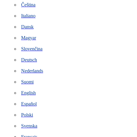
Čeština
Italiano
Dansk
Magyar
Slovenčina
Deutsch
Nederlands
Suomi
English
Español
Polski
Svenska
Français