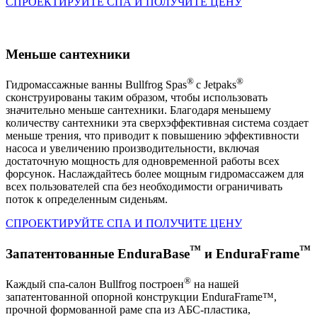
СПРОЕКТИРУЙТЕ СПА И ПОЛУЧИТЕ ЦЕНУ
Меньше сантехники
®
®
Гидромассажные ванны Bullfrog Spas
с Jetpaks
сконструированы таким образом, чтобы использовать
значительно меньше сантехники. Благодаря меньшему
количеству сантехники эта сверхэффективная система создает
меньше трения, что приводит к повышению эффективности
насоса и увеличению производительности, включая
достаточную мощность для одновременной работы всех
форсунок. Наслаждайтесь более мощным гидромассажем для
всех пользователей спа без необходимости ограничивать
поток к определенным сиденьям.
СПРОЕКТИРУЙТЕ СПА И ПОЛУЧИТЕ ЦЕНУ
™
™
Запатентованные EnduraBase
и EnduraFrame
®
Каждый спа-салон Bullfrog построен
на нашей
запатентованной опорной конструкции EnduraFrame™,
прочной формованной раме спа из АБС-пластика,