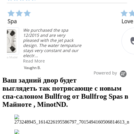
carousel
star
rating
5.0
star
Love it
rating
Competitive price,
configurable stations, very
energy efficient, easy to
ture
maintain, beautiful. I love 
ur
bullfrog spa!
Brent
Powered by
Ваш задний двор будет
выглядеть так потрясающе с новым
спа-салоном Bullfrog от Bullfrog Spas в
Майноте , MinotND.