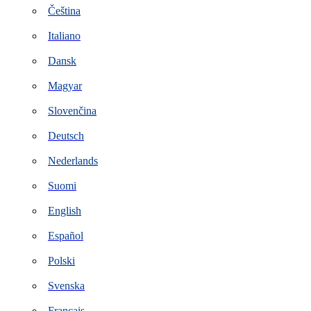
Čeština
Italiano
Dansk
Magyar
Slovenčina
Deutsch
Nederlands
Suomi
English
Español
Polski
Svenska
Français