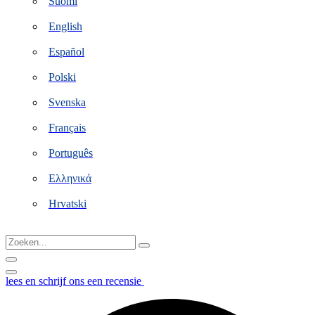
Suomi
English
Español
Polski
Svenska
Français
Português
Ελληνικά
Hrvatski
Zoeken...
lees en schrijf ons een recensie