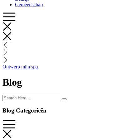
Gemeenschap
Ontwerp mijn spa
Blog
Search
Here
…
Blog Categorieën