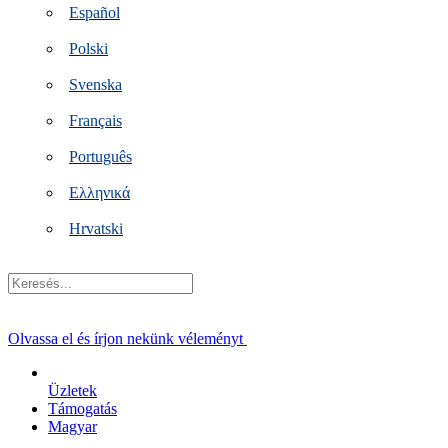
Español
Polski
Svenska
Français
Português
Ελληνικά
Hrvatski
Keresés...
Olvassa el és írjon nekünk véleményt
Üzletek
Támogatás
Magyar