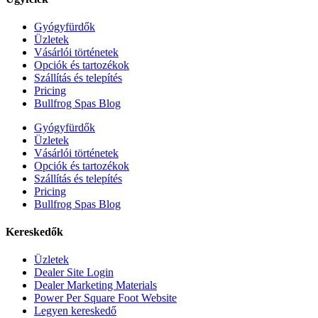
Gyógyfürdők
Üzletek
Vásárlói történetek
Opciók és tartozékok
Szállítás és telepítés
Pricing
Bullfrog Spas Blog
Gyógyfürdők
Üzletek
Vásárlói történetek
Opciók és tartozékok
Szállítás és telepítés
Pricing
Bullfrog Spas Blog
Kereskedők
Üzletek
Dealer Site Login
Dealer Marketing Materials
Power Per Square Foot Website
Legyen kereskedő