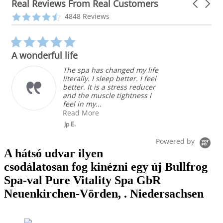
Real Reviews From Real Customers
Carousel
arrows
Reviews
4.3
4848 Reviews
carousel
star
rating
5.0
star
A wonderful life
rating
The spa has changed my life
literally. I sleep better. I feel
better. It is a stress reducer
and the muscle tightness I
feel in my...
Read More
Jp E.
Powered by
A hátsó udvar ilyen
csodálatosan fog kinézni egy új Bullfrog
Spa-val Pure Vitality Spa GbR
Neuenkirchen-Vörden, . Niedersachsen