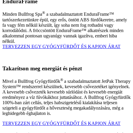
EnduraFrame
®
Minden Bullfrog Spa
a szabadalmaztatott EnduraFrame™
tartószerkezetünkre épül, egy erős, öntött ABS fürdőkeretre, amely
fa vagy fém nélkül készült, így soha nem fog rothadni vagy
korrodálódni. A fröccsöntött EnduraFrame™ alkatrészek minden
alkalommal pontosan ugyanúgy vannak igazítva, emberi hiba
nélkül.
TERVEZZEN EGY GYÓGYFÜRDŐT ÉS KAPJON ÁRAT
Takarítson meg energiát és pénzt
®
Mivel a Bullfrog Gyógyfürdők
a szabadalmaztatott JetPak Therapy
System™ rendszerrel készülnek, kevesebb csővezetéket igényelnek.
A kevesebb csővezeték kevesebb súrlódást és kevesebb energiát
eredményez a víz fúvókákhoz juttatásához. A Bullfrog Gyógyfürdők
100%-ban zárt cellás, teljes habszigetelésű kialakítása teljesen
szigeteli a gyógyfürdőt a hőveszteség megakadályozására, még a
leghidegebb éghajlaton is.
TERVEZZEN EGY GYÓGYFÜRDŐT ÉS KAPJON ÁRAT