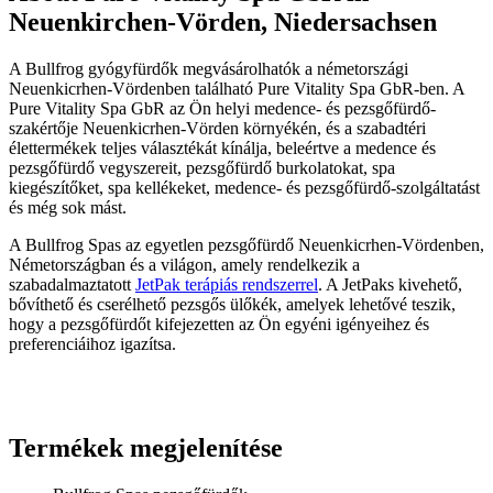
Neuenkirchen-Vörden, Niedersachsen
A Bullfrog gyógyfürdők megvásárolhatók a németországi
Neuenkicrhen-Vördenben található Pure Vitality Spa GbR-ben. A
Pure Vitality Spa GbR az Ön helyi medence- és pezsgőfürdő-
szakértője Neuenkicrhen-Vörden környékén, és a szabadtéri
élettermékek teljes választékát kínálja, beleértve a medence és
pezsgőfürdő vegyszereit, pezsgőfürdő burkolatokat, spa
kiegészítőket, spa kellékeket, medence- és pezsgőfürdő-szolgáltatást
és még sok mást.
A Bullfrog Spas az egyetlen pezsgőfürdő Neuenkicrhen-Vördenben,
Németországban és a világon, amely rendelkezik a
szabadalmaztatott
JetPak terápiás rendszerrel
. A JetPaks kivehető,
bővíthető és cserélhető pezsgős ülőkék, amelyek lehetővé teszik,
hogy a pezsgőfürdőt kifejezetten az Ön egyéni igényeihez és
preferenciáihoz igazítsa.
Termékek megjelenítése