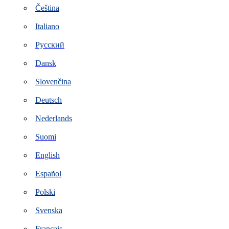
Čeština
Italiano
Русский
Dansk
Slovenčina
Deutsch
Nederlands
Suomi
English
Español
Polski
Svenska
Français