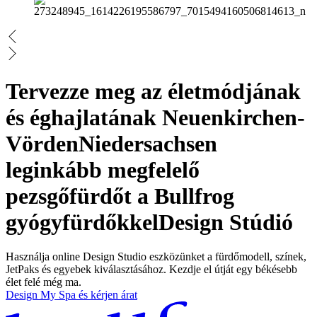
Tervezze meg az életmódjának
és éghajlatának Neuenkirchen-
VördenNiedersachsen
leginkább megfelelő
pezsgőfürdőt a Bullfrog
gyógyfürdőkkel
Design Stúdió
Használja online Design Studio eszközünket a fürdőmodell, színek,
JetPaks és egyebek kiválasztásához. Kezdje el útját egy békésebb
élet felé még ma.
Design My Spa és kérjen árat