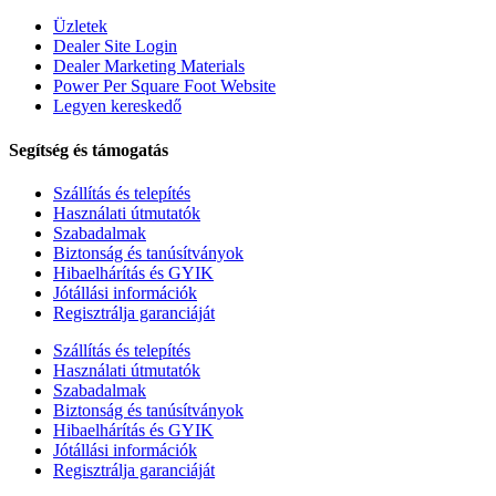
Üzletek
Dealer Site Login
Dealer Marketing Materials
Power Per Square Foot Website
Legyen kereskedő
Segítség és támogatás
Szállítás és telepítés
Használati útmutatók
Szabadalmak
Biztonság és tanúsítványok
Hibaelhárítás és GYIK
Jótállási információk
Regisztrálja garanciáját
Szállítás és telepítés
Használati útmutatók
Szabadalmak
Biztonság és tanúsítványok
Hibaelhárítás és GYIK
Jótállási információk
Regisztrálja garanciáját