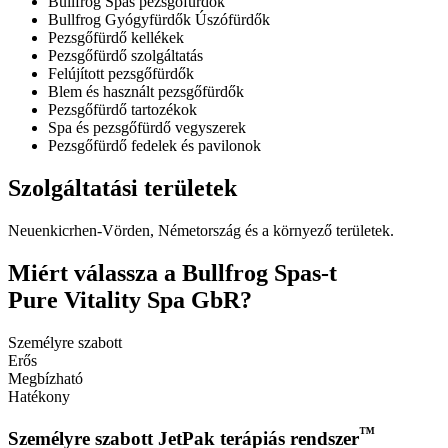
Bullfrog Spas pezsgőfürdők
Bullfrog Gyógyfürdők Úszófürdők
Pezsgőfürdő kellékek
Pezsgőfürdő szolgáltatás
Felújított pezsgőfürdők
Blem és használt pezsgőfürdők
Pezsgőfürdő tartozékok
Spa és pezsgőfürdő vegyszerek
Pezsgőfürdő fedelek és pavilonok
Szolgáltatási területek
Neuenkicrhen-Vörden, Németország és a környező területek.
Miért válassza a Bullfrog Spas-t
Pure Vitality Spa GbR?
Személyre szabott
Erős
Megbízható
Hatékony
™
Személyre szabott JetPak terápiás rendszer