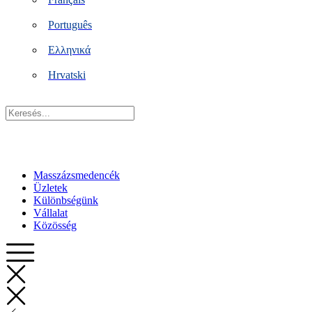
Português
Ελληνικά
Hrvatski
Keresés...
Masszázsmedencék
Üzletek
Különbségünk
Vállalat
Közösség