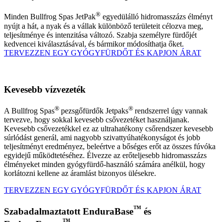
®
Minden Bullfrog Spas JetPak
egyedülálló hidromasszázs élményt
nyújt a hát, a nyak és a vállak különböző területeit célozva meg,
teljesítménye és intenzitása változó. Szabja személyre fürdőjét
kedvencei kiválasztásával, és bármikor módosíthatja őket.
TERVEZZEN EGY GYÓGYFÜRDŐT ÉS KAPJON ÁRAT
Kevesebb vízvezeték
®
®
A Bullfrog Spas
pezsgőfürdők Jetpaks
rendszerrel úgy vannak
tervezve, hogy sokkal kevesebb csővezetéket használjanak.
Kevesebb csővezetékkel ez az ultrahatékony csőrendszer kevesebb
súrlódást generál, ami nagyobb szivattyúhatékonyságot és jobb
teljesítményt eredményez, beleértve a bőséges erőt az összes fúvóka
egyidejű működtetéséhez. Élvezze az erőteljesebb hidromasszázs
élményeket minden gyógyfürdő-használó számára anélkül, hogy
korlátozni kellene az áramlást bizonyos ülésekre.
TERVEZZEN EGY GYÓGYFÜRDŐT ÉS KAPJON ÁRAT
™
Szabadalmaztatott EnduraBase
és
™