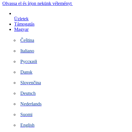
Ugrás
Olvassa el és írjon nekünk véleményt
a
tartalomra
Üzletek
Támogatás
Magyar
Čeština
Italiano
Русский
Dansk
Slovenčina
Deutsch
Nederlands
Suomi
English