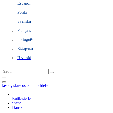
Español
Polski
Svenska
Français
Português
Ελληνικά
Hrvatski
Søg
…
læs og skriv os en anmeldelse
Butikssteder
Støtte
Dansk