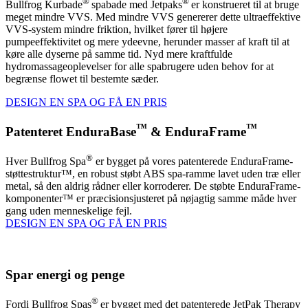
®
®
Bullfrog Kurbade
spabade med Jetpaks
er konstrueret til at bruge
meget mindre VVS. Med mindre VVS genererer dette ultraeffektive
VVS-system mindre friktion, hvilket fører til højere
pumpeeffektivitet og mere ydeevne, herunder masser af kraft til at
køre alle dyserne på samme tid. Nyd mere kraftfulde
hydromassageoplevelser for alle spabrugere uden behov for at
begrænse flowet til bestemte sæder.
DESIGN EN SPA OG FÅ EN PRIS
™
™
Patenteret EnduraBase
& EnduraFrame
®
Hver Bullfrog Spa
er bygget på vores patenterede EnduraFrame-
støttestruktur™, en robust støbt ABS spa-ramme lavet uden træ eller
metal, så den aldrig rådner eller korroderer. De støbte EnduraFrame-
komponenter™ er præcisionsjusteret på nøjagtig samme måde hver
gang uden menneskelige fejl.
DESIGN EN SPA OG FÅ EN PRIS
Spar energi og penge
®
Fordi Bullfrog Spas
er bygget med det patenterede JetPak Therapy