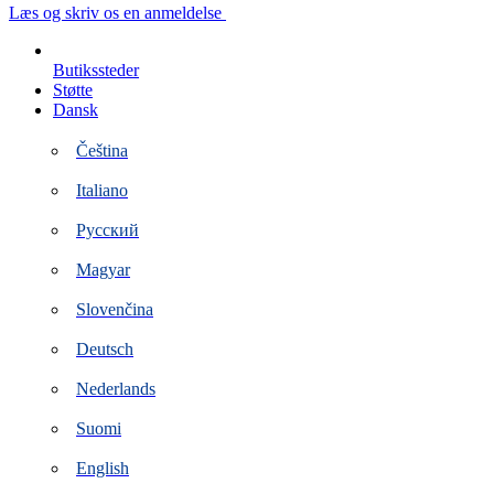
Spring
Læs og skriv os en anmeldelse
til
indhold
Butikssteder
Støtte
Dansk
Čeština
Italiano
Русский
Magyar
Slovenčina
Deutsch
Nederlands
Suomi
English