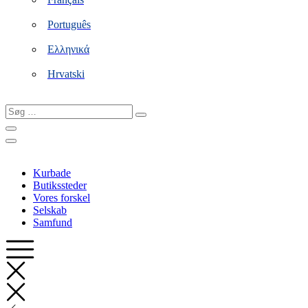
Português
Ελληνικά
Hrvatski
Søg
…
Kurbade
Butikssteder
Vores forskel
Selskab
Samfund