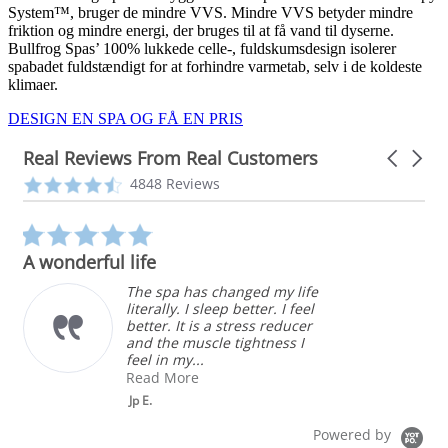
System™, bruger de mindre VVS. Mindre VVS betyder mindre
friktion og mindre energi, der bruges til at få vand til dyserne.
Bullfrog Spas’ 100% lukkede celle-, fuldskumsdesign isolerer
spabadet fuldstændigt for at forhindre varmetab, selv i de koldeste
klimaer.
DESIGN EN SPA OG FÅ EN PRIS
Real Reviews From Real Customers
Carousel
arrows
Reviews
4.3
4848 Reviews
carousel
star
rating
5.0
star
A wonderful life
rating
The spa has changed my life
literally. I sleep better. I feel
better. It is a stress reducer
and the muscle tightness I
feel in my...
Read More
Jp E.
Powered by