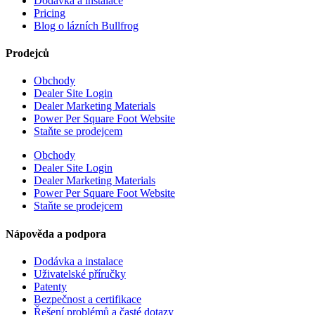
Dodávka a instalace
Pricing
Blog o lázních Bullfrog
Prodejců
Obchody
Dealer Site Login
Dealer Marketing Materials
Power Per Square Foot Website
Staňte se prodejcem
Obchody
Dealer Site Login
Dealer Marketing Materials
Power Per Square Foot Website
Staňte se prodejcem
Nápověda a podpora
Dodávka a instalace
Uživatelské příručky
Patenty
Bezpečnost a certifikace
Řešení problémů a časté dotazy