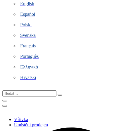
English
Español
Polski
Svenska
Français
Português
Ελληνικά
Hrvatski
Hledat…
Vířivka
Umístění prodejen