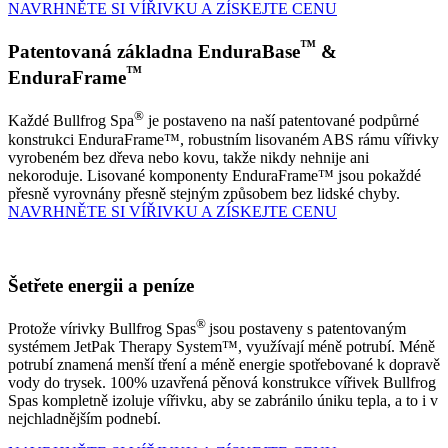
NAVRHNĚTE SI VÍŘIVKU A ZÍSKEJTE CENU
™
Patentovaná základna EnduraBase
&
™
EnduraFrame
®
Každé Bullfrog Spa
je postaveno na naší patentované podpůrné
konstrukci EnduraFrame™, robustním lisovaném ABS rámu vířivky
vyrobeném bez dřeva nebo kovu, takže nikdy nehnije ani
nekoroduje. Lisované komponenty EnduraFrame™ jsou pokaždé
přesně vyrovnány přesně stejným způsobem bez lidské chyby.
NAVRHNĚTE SI VÍŘIVKU A ZÍSKEJTE CENU
Šetřete energii a peníze
®
Protože vírivky Bullfrog Spas
jsou postaveny s patentovaným
systémem JetPak Therapy System™, využívají méně potrubí. Méně
potrubí znamená menší tření a méně energie spotřebované k dopravě
vody do trysek. 100% uzavřená pěnová konstrukce vířivek Bullfrog
Spas kompletně izoluje vířivku, aby se zabránilo úniku tepla, a to i v
nejchladnějším podnebí.