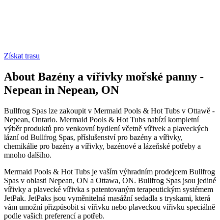
Získat trasu
About Bazény a vířivky mořské panny -
Nepean in Nepean, ON
Bullfrog Spas lze zakoupit v Mermaid Pools & Hot Tubs v Ottawě -
Nepean, Ontario. Mermaid Pools & Hot Tubs nabízí kompletní
výběr produktů pro venkovní bydlení včetně vířivek a plaveckých
lázní od Bullfrog Spas, příslušenství pro bazény a vířivky,
chemikálie pro bazény a vířivky, bazénové a lázeňské potřeby a
mnoho dalšího.
Mermaid Pools & Hot Tubs je vaším výhradním prodejcem Bullfrog
Spas v oblasti Nepean, ON a Ottawa, ON. Bullfrog Spas jsou jediné
vířivky a plavecké vířivka s patentovaným terapeutickým systémem
JetPak. JetPaks jsou vyměnitelná masážní sedadla s tryskami, která
vám umožní přizpůsobit si vířivku nebo plaveckou vířivku speciálně
podle vašich preferencí a potřeb.