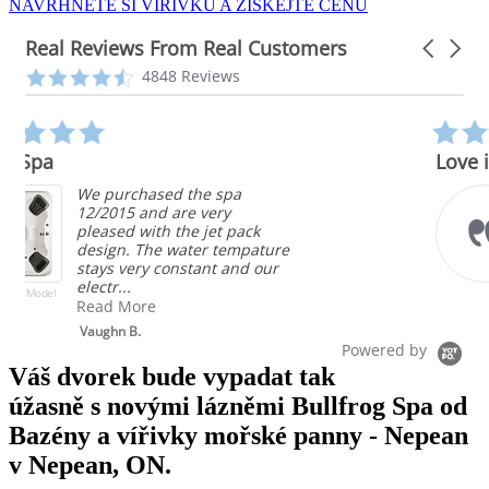
NAVRHNĚTE SI VÍŘIVKU A ZÍSKEJTE CENU
Real Reviews From Real Customers
Carousel
arrows
Reviews
4.3
4848 Reviews
carousel
star
rating
5.0
star
Love it
rating
Competitive price,
configurable stations, very
energy efficient, easy to
e
maintain, beautiful. I love my
bullfrog spa!
Brent
Powered by
Váš dvorek bude vypadat tak
úžasně s novými lázněmi Bullfrog Spa od
Bazény a vířivky mořské panny - Nepean
v Nepean, ON.