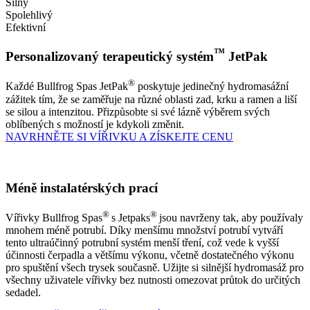
Silný
Spolehlivý
Efektivní
™
Personalizovaný terapeutický systém
JetPak
®
Každé Bullfrog Spas JetPak
poskytuje jedinečný hydromasážní
zážitek tím, že se zaměřuje na různé oblasti zad, krku a ramen a liší
se silou a intenzitou. Přizpůsobte si své lázně výběrem svých
oblíbených s možností je kdykoli změnit.
NAVRHNĚTE SI VÍŘIVKU A ZÍSKEJTE CENU
Méně instalatérských prací
®
®
Vířivky Bullfrog Spas
s Jetpaks
jsou navrženy tak, aby používaly
mnohem méně potrubí. Díky menšímu množství potrubí vytváří
tento ultraúčinný potrubní systém menší tření, což vede k vyšší
účinnosti čerpadla a většímu výkonu, včetně dostatečného výkonu
pro spuštění všech trysek současně. Užijte si silnější hydromasáž pro
všechny uživatele vířivky bez nutnosti omezovat průtok do určitých
sedadel.