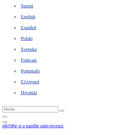
Suomi
English
Español
Polski
Svenska
Français
Português
Ελληνικά
Hrvatski
Hledat…
přečtěte si a napište nám recenzi