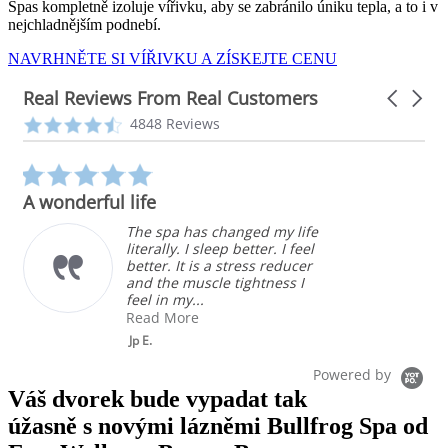
Spas kompletně izoluje vířivku, aby se zabránilo úniku tepla, a to i v
nejchladnějším podnebí.
NAVRHNĚTE SI VÍŘIVKU A ZÍSKEJTE CENU
Real Reviews From Real Customers
Carousel
arrows
Reviews
4.3
4848 Reviews
carousel
star
rating
5.0
star
A wonderful life
rating
The spa has changed my life
literally. I sleep better. I feel
better. It is a stress reducer
and the muscle tightness I
feel in my...
Read More
Jp E.
Powered by
Váš dvorek bude vypadat tak
úžasně s novými lázněmi Bullfrog Spa od