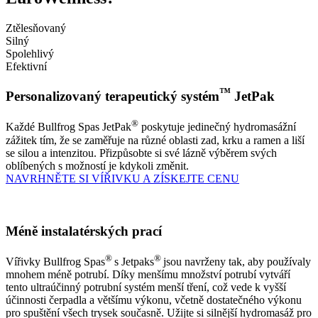
Ztělesňovaný
Silný
Spolehlivý
Efektivní
™
Personalizovaný terapeutický systém
JetPak
®
Každé Bullfrog Spas JetPak
poskytuje jedinečný hydromasážní
zážitek tím, že se zaměřuje na různé oblasti zad, krku a ramen a liší
se silou a intenzitou. Přizpůsobte si své lázně výběrem svých
oblíbených s možností je kdykoli změnit.
NAVRHNĚTE SI VÍŘIVKU A ZÍSKEJTE CENU
Méně instalatérských prací
®
®
Vířivky Bullfrog Spas
s Jetpaks
jsou navrženy tak, aby používaly
mnohem méně potrubí. Díky menšímu množství potrubí vytváří
tento ultraúčinný potrubní systém menší tření, což vede k vyšší
účinnosti čerpadla a většímu výkonu, včetně dostatečného výkonu
pro spuštění všech trysek současně. Užijte si silnější hydromasáž pro