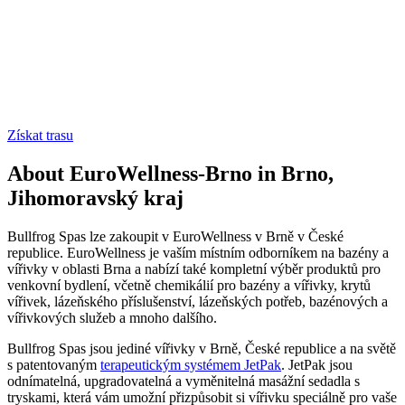
Získat trasu
About EuroWellness-Brno in Brno,
Jihomoravský kraj
Bullfrog Spas lze zakoupit v EuroWellness v Brně v České
republice. EuroWellness je vaším místním odborníkem na bazény a
vířivky v oblasti Brna a nabízí také kompletní výběr produktů pro
venkovní bydlení, včetně chemikálií pro bazény a vířivky, krytů
vířivek, lázeňského příslušenství, lázeňských potřeb, bazénových a
vířivkových služeb a mnoho dalšího.
Bullfrog Spas jsou jediné vířivky v Brně, České republice a na světě
s patentovaným
terapeutickým systémem JetPak
. JetPak jsou
odnímatelná, upgradovatelná a vyměnitelná masážní sedadla s
tryskami, která vám umožní přizpůsobit si vířivku speciálně pro vaše