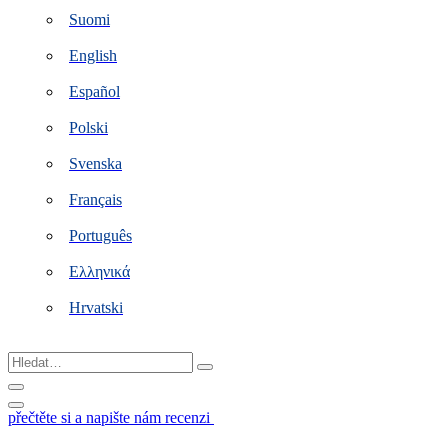
Suomi
English
Español
Polski
Svenska
Français
Português
Ελληνικά
Hrvatski
Hledat…
přečtěte si a napište nám recenzi