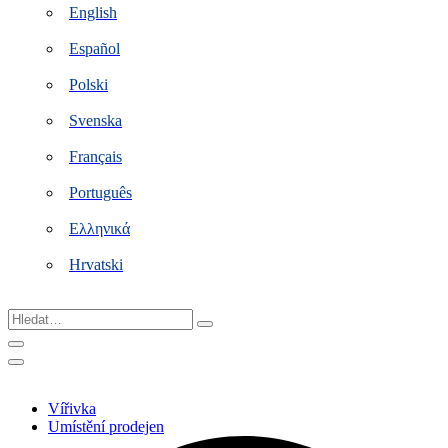
English
Español
Polski
Svenska
Français
Português
Ελληνικά
Hrvatski
Hledat…
Vířivka
Umístění prodejen