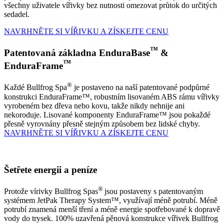
všechny uživatele vířivky bez nutnosti omezovat průtok do určitých
sedadel.
NAVRHNĚTE SI VÍŘIVKU A ZÍSKEJTE CENU
™
Patentovaná základna EnduraBase
&
™
EnduraFrame
®
Každé Bullfrog Spa
je postaveno na naší patentované podpůrné
konstrukci EnduraFrame™, robustním lisovaném ABS rámu vířivky
vyrobeném bez dřeva nebo kovu, takže nikdy nehnije ani
nekoroduje. Lisované komponenty EnduraFrame™ jsou pokaždé
přesně vyrovnány přesně stejným způsobem bez lidské chyby.
NAVRHNĚTE SI VÍŘIVKU A ZÍSKEJTE CENU
Šetřete energii a peníze
®
Protože vírivky Bullfrog Spas
jsou postaveny s patentovaným
systémem JetPak Therapy System™, využívají méně potrubí. Méně
potrubí znamená menší tření a méně energie spotřebované k dopravě
vody do trysek. 100% uzavřená pěnová konstrukce vířivek Bullfrog