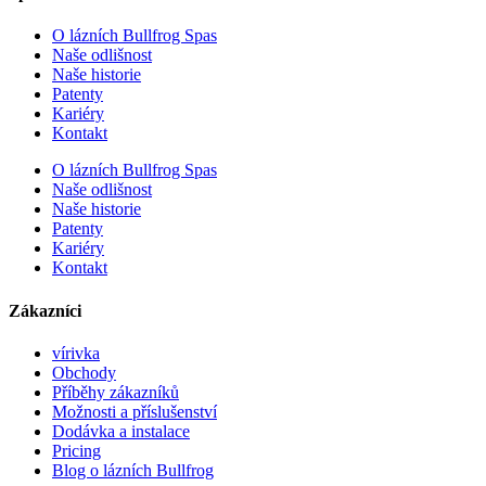
O lázních Bullfrog Spas
Naše odlišnost
Naše historie
Patenty
Kariéry
Kontakt
O lázních Bullfrog Spas
Naše odlišnost
Naše historie
Patenty
Kariéry
Kontakt
Zákazníci
vírivka
Obchody
Příběhy zákazníků
Možnosti a příslušenství
Dodávka a instalace
Pricing
Blog o lázních Bullfrog