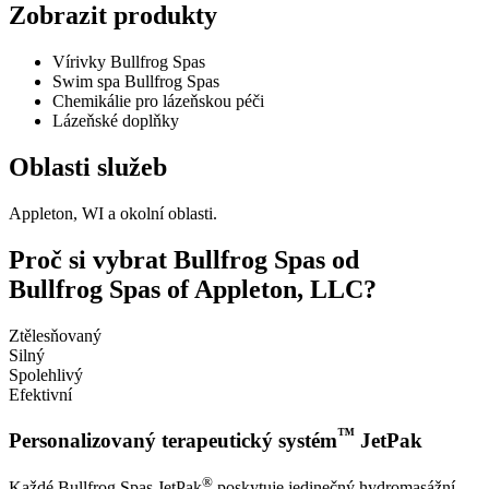
Zobrazit produkty
Vírivky Bullfrog Spas
Swim spa Bullfrog Spas
Chemikálie pro lázeňskou péči
Lázeňské doplňky
Oblasti služeb
Appleton, WI a okolní oblasti.
Proč si vybrat Bullfrog Spas od
Bullfrog Spas of Appleton, LLC?
Ztělesňovaný
Silný
Spolehlivý
Efektivní
™
Personalizovaný terapeutický systém
JetPak
®
Každé Bullfrog Spas JetPak
poskytuje jedinečný hydromasážní