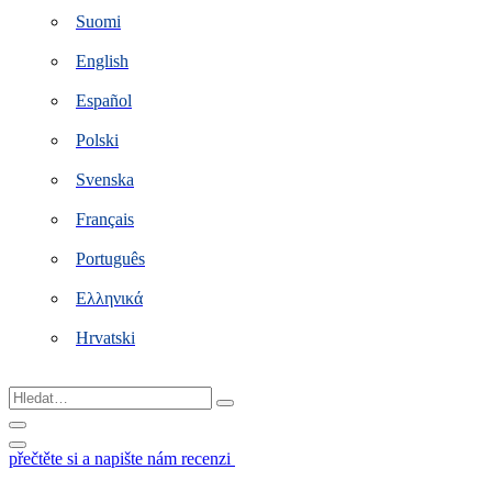
Suomi
English
Español
Polski
Svenska
Français
Português
Ελληνικά
Hrvatski
Hledat…
přečtěte si a napište nám recenzi