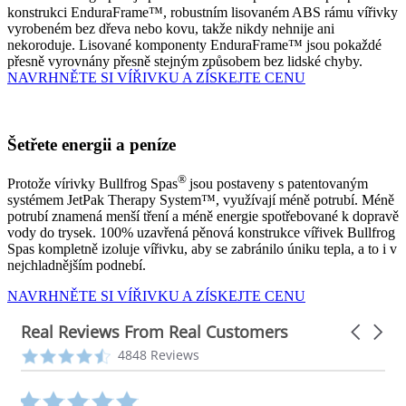
konstrukci EnduraFrame™, robustním lisovaném ABS rámu vířivky
vyrobeném bez dřeva nebo kovu, takže nikdy nehnije ani
nekoroduje. Lisované komponenty EnduraFrame™ jsou pokaždé
přesně vyrovnány přesně stejným způsobem bez lidské chyby.
NAVRHNĚTE SI VÍŘIVKU A ZÍSKEJTE CENU
Šetřete energii a peníze
®
Protože vírivky Bullfrog Spas
jsou postaveny s patentovaným
systémem JetPak Therapy System™, využívají méně potrubí. Méně
potrubí znamená menší tření a méně energie spotřebované k dopravě
vody do trysek. 100% uzavřená pěnová konstrukce vířivek Bullfrog
Spas kompletně izoluje vířivku, aby se zabránilo úniku tepla, a to i v
nejchladnějším podnebí.
NAVRHNĚTE SI VÍŘIVKU A ZÍSKEJTE CENU
Real Reviews From Real Customers
Carousel
arrows
Reviews
4.3
4848 Reviews
carousel
star
rating
5.0