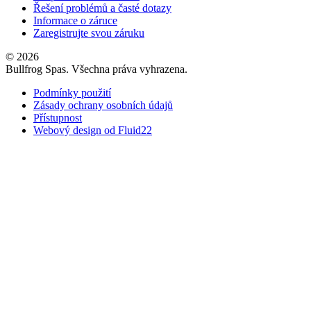
Řešení problémů a časté dotazy
Informace o záruce
Zaregistrujte svou záruku
© 2026
Bullfrog Spas. Všechna práva vyhrazena.
Podmínky použití
Zásady ochrany osobních údajů
Přístupnost
Webový design od Fluid22