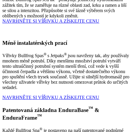
zážitek tím, že se zaměřuje na různé oblasti zad, krku a ramen a liší
se silou a intenzitou. Přizpůsobte si své lázně výběrem svých
oblíbených s možností je kdykoli změnit.
NAVRHNĚTE SI VÍŘIVKU A ZÍSKEJTE CENU
Méně instalatérských prací
®
®
Vířivky Bullfrog Spas
s Jetpaks
jsou navrženy tak, aby používaly
mnohem méně potrubí. Díky menšímu množství potrubí vytváří
tento ultraúčinný potrubní systém menší tření, což vede k vyšší
účinnosti čerpadla a většímu výkonu, včetně dostatečného výkonu
pro spuštění všech trysek současně. Užijte si silnější hydromasáž pro
všechny uživatele vířivky bez nutnosti omezovat průtok do určitých
sedadel.
NAVRHNĚTE SI VÍŘIVKU A ZÍSKEJTE CENU
™
Patentovaná základna EnduraBase
&
™
EnduraFrame
®
Každé Bullfrog Spa
je postaveno na naší patentované podpůrné