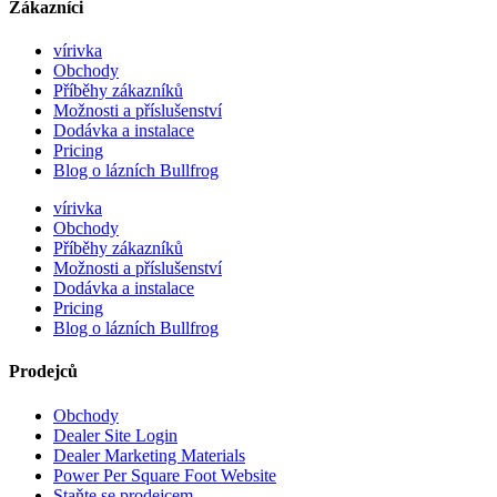
Zákazníci
vírivka
Obchody
Příběhy zákazníků
Možnosti a příslušenství
Dodávka a instalace
Pricing
Blog o lázních Bullfrog
vírivka
Obchody
Příběhy zákazníků
Možnosti a příslušenství
Dodávka a instalace
Pricing
Blog o lázních Bullfrog
Prodejců
Obchody
Dealer Site Login
Dealer Marketing Materials
Power Per Square Foot Website
Staňte se prodejcem