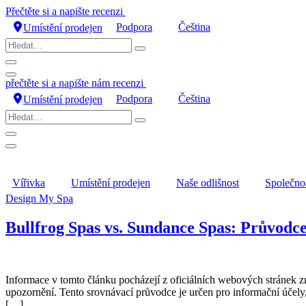
Přejít
Přečtěte si a napište recenzi
na
Podpora
Čeština
Umístění prodejen
obsah
Hledat…
přečtěte si a napište nám recenzi
Podpora
Čeština
Umístění prodejen
Hledat…
Vířivka
Umístění prodejen
Naše odlišnost
Společno
Design My Spa
Bullfrog Spas vs. Sundance Spas: Průvodc
Informace v tomto článku pocházejí z oficiálních webových stránek 
upozornění. Tento srovnávací průvodce je určen pro informační účely
[…]