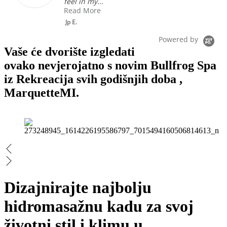
feel in my...
Read More
Jp E.
Powered by
Vaše će dvorište izgledati
ovako nevjerojatno s novim Bullfrog Spa
iz Rekreacija svih godišnjih doba ,
MarquetteMI.
Dizajnirajte najbolju
hidromasažnu kadu za svoj
životni stil i klimu u