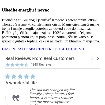
Uštedite energiju i novac
®
Budući da su Bullfrog Lječilišta
izrađena s patentiranim JetPak
Therapy System™, koriste manje cijevi. Manje cijevi znači manje
trenja i manje energije potrebne za dovod vode do mlaznica.
Bullfrog Lječilišta imaju dizajn sa 100% zatvorenim ćelijama i
potpunom pjenom koji u potpunosti izolira lječilište kako bi se
spriječio gubitak topline, čak i u najhladnijim klimatskim uvjetima.
DIZAJNIRAJTE SPA CENTAR I DOBIJTE CIJENU
Real Reviews From Real Customers
Carousel
arrows
Reviews
4.3
4848 Reviews
carousel
star
rating
5.0
star
A wonderful life
rating
The spa has changed my life
literally. I sleep better. I feel
better. It is a stress reducer
and the muscle tightness I