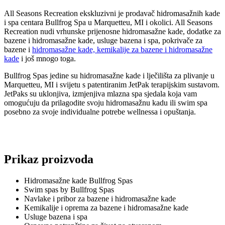
All Seasons Recreation ekskluzivni je prodavač hidromasažnih kade
i spa centara Bullfrog Spa u Marquetteu, MI i okolici. All Seasons
Recreation nudi vrhunske prijenosne hidromasažne kade, dodatke za
bazene i hidromasažne kade, usluge bazena i spa, pokrivače za
bazene i
hidromasažne kade, kemikalije za bazene i hidromasažne
kade
i još mnogo toga.
Bullfrog Spas jedine su hidromasažne kade i lječilišta za plivanje u
Marquetteu, MI i svijetu s patentiranim JetPak terapijskim sustavom.
JetPaks su uklonjiva, izmjenjiva mlazna spa sjedala koja vam
omogućuju da prilagodite svoju hidromasažnu kadu ili swim spa
posebno za svoje individualne potrebe wellnessa i opuštanja.
Prikaz proizvoda
Hidromasažne kade Bullfrog Spas
Swim spas by Bullfrog Spas
Navlake i pribor za bazene i hidromasažne kade
Kemikalije i oprema za bazene i hidromasažne kade
Usluge bazena i spa