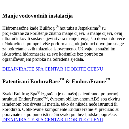
Manje vodovodnih instalacija
®
®
Hidromasažne kade Bullfrog
hot tubs s Jetpaksima
su
projektirane za korištenje znatno manje cijevi. S manje cijevi, ovaj
ultra-učinkoviti sustav cijevi stvara manje trenja, što dovodi do veće
učinkovitosti pumpe i više performansi, uključujući dovoljno snage
za pokretanje svih mlaznica istovremeno. Uživajte u snažnijim
iskustvima hidromasaže za sve korisnike bez potrebe za
ograničavanjem protoka na određena sjedala.
DIZAJNIRAJTE SPA CENTAR I DOBIJTE CIJENU
™
™
Patentirani EnduraBase
& EnduraFrame
®
Svaki Bullfrog Spa
izgrađen je na našoj patentiranoj potpornoj
strukturi EnduraFrame™, čvrstom oblikovanom ABS spa okviru
izrađenom bez drveta ili metala, tako da nikada neće istrunuti ili
korodirati. Oblikovane komponente EnduraFrame™ precizno su
poravnate na potpuno isti način svaki put bez ljudske pogreške.
DIZAJNIRAJTE SPA CENTAR I DOBIJTE CIJENU