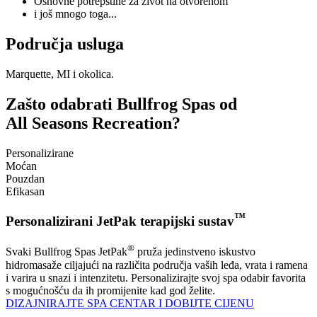
Osnovne potrepštine za život na otvorenom
i još mnogo toga...
Područja usluga
Marquette, MI i okolica.
Zašto odabrati Bullfrog Spas od
All Seasons Recreation?
Personalizirane
Moćan
Pouzdan
Efikasan
™
Personalizirani JetPak terapijski sustav
®
Svaki Bullfrog Spas JetPak
pruža jedinstveno iskustvo
hidromasaže ciljajući na različita područja vaših leđa, vrata i ramena
i varira u snazi i intenzitetu. Personalizirajte svoj spa odabir favorita
s mogućnošću da ih promijenite kad god želite.
DIZAJNIRAJTE SPA CENTAR I DOBIJTE CIJENU