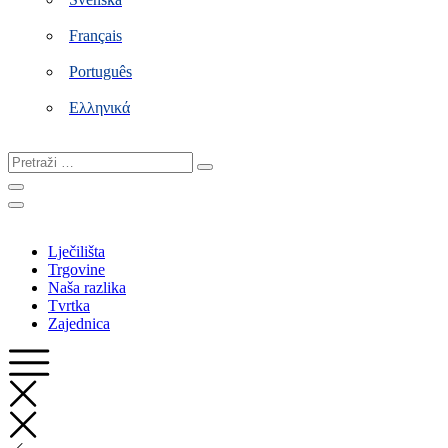
Français
Português
Ελληνικά
Pretraži
…
Lječilišta
Trgovine
Naša razlika
Tvrtka
Zajednica