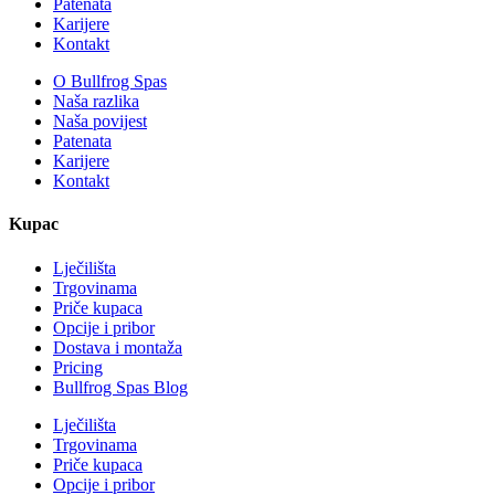
Patenata
Karijere
Kontakt
O Bullfrog Spas
Naša razlika
Naša povijest
Patenata
Karijere
Kontakt
Kupac
Lječilišta
Trgovinama
Priče kupaca
Opcije i pribor
Dostava i montaža
Pricing
Bullfrog Spas Blog
Lječilišta
Trgovinama
Priče kupaca
Opcije i pribor