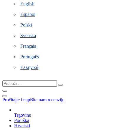
English
Español
Polski
Svenska
Français
Português
Ελληνικά
Pretraži
…
Pročitajte i napišite nam recenziju
Trgovine
Podrška
Hrvatski