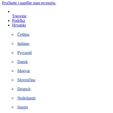
Preskoči
Pročitajte i napišite nam recenziju
na
sadržaj
Trgovine
Podrška
Hrvatski
Čeština
Italiano
Русский
Dansk
Magyar
Slovenčina
Deutsch
Nederlands
Suomi