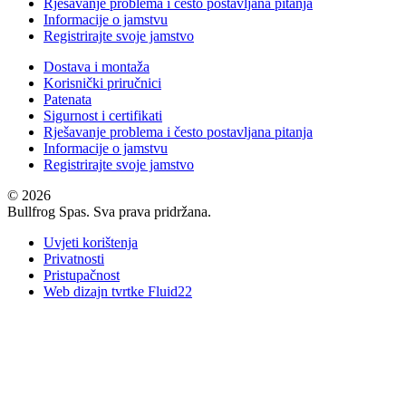
Rješavanje problema i često postavljana pitanja
Informacije o jamstvu
Registrirajte svoje jamstvo
Dostava i montaža
Korisnički priručnici
Patenata
Sigurnost i certifikati
Rješavanje problema i često postavljana pitanja
Informacije o jamstvu
Registrirajte svoje jamstvo
© 2026
Bullfrog Spas. Sva prava pridržana.
Uvjeti korištenja
Privatnosti
Pristupačnost
Web dizajn tvrtke Fluid22