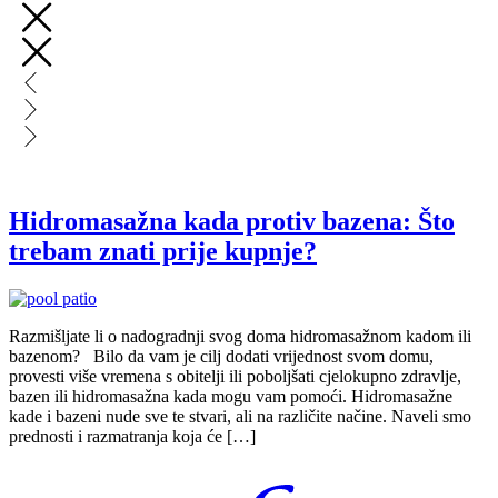
Hidromasažna kada protiv bazena: Što
trebam znati prije kupnje?
Razmišljate li o nadogradnji svog doma hidromasažnom kadom ili
bazenom? Bilo da vam je cilj dodati vrijednost svom domu,
provesti više vremena s obitelji ili poboljšati cjelokupno zdravlje,
bazen ili hidromasažna kada mogu vam pomoći. Hidromasažne
kade i bazeni nude sve te stvari, ali na različite načine. Naveli smo
prednosti i razmatranja koja će […]