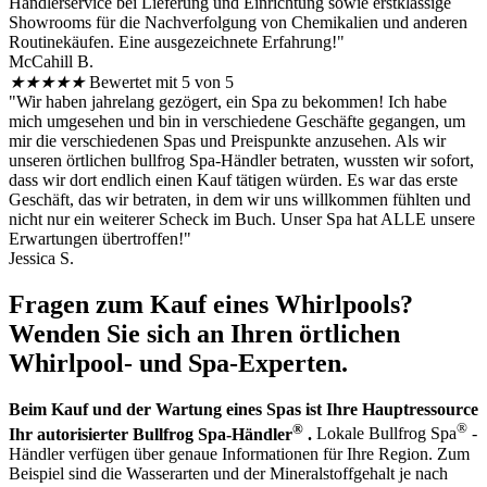
Händlerservice bei Lieferung und Einrichtung sowie erstklassige
Showrooms für die Nachverfolgung von Chemikalien und anderen
Routinekäufen. Eine ausgezeichnete Erfahrung!"
McCahill B.
★
★
★
★
★
Bewertet mit 5 von 5
"Wir haben jahrelang gezögert, ein Spa zu bekommen! Ich habe
mich umgesehen und bin in verschiedene Geschäfte gegangen, um
mir die verschiedenen Spas und Preispunkte anzusehen. Als wir
unseren örtlichen bullfrog Spa-Händler betraten, wussten wir sofort,
dass wir dort endlich einen Kauf tätigen würden. Es war das erste
Geschäft, das wir betraten, in dem wir uns willkommen fühlten und
nicht nur ein weiterer Scheck im Buch. Unser Spa hat ALLE unsere
Erwartungen übertroffen!"
Jessica S.
Fragen zum Kauf eines Whirlpools?
Wenden Sie sich an Ihren örtlichen
Whirlpool- und Spa-Experten.
Beim Kauf und der Wartung eines Spas ist Ihre Hauptressource
®
®
Ihr autorisierter Bullfrog Spa-Händler
.
Lokale Bullfrog Spa
-
Händler verfügen über genaue Informationen für Ihre Region. Zum
Beispiel sind die Wasserarten und der Mineralstoffgehalt je nach