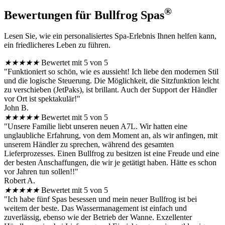
®
Bewertungen für Bullfrog Spas
Lesen Sie, wie ein personalisiertes Spa-Erlebnis Ihnen helfen kann,
ein friedlicheres Leben zu führen.
★
★
★
★
★
Bewertet mit 5 von 5
"Funktioniert so schön, wie es aussieht! Ich liebe den modernen Stil
und die logische Steuerung. Die Möglichkeit, die Sitzfunktion leicht
zu verschieben (JetPaks), ist brillant. Auch der Support der Händler
vor Ort ist spektakulär!"
John B.
★
★
★
★
★
Bewertet mit 5 von 5
"Unsere Familie liebt unseren neuen A7L. Wir hatten eine
unglaubliche Erfahrung, von dem Moment an, als wir anfingen, mit
unserem Händler zu sprechen, während des gesamten
Lieferprozesses. Einen Bullfrog zu besitzen ist eine Freude und eine
der besten Anschaffungen, die wir je getätigt haben. Hätte es schon
vor Jahren tun sollen!!"
Robert A.
★
★
★
★
★
Bewertet mit 5 von 5
"Ich habe fünf Spas besessen und mein neuer Bullfrog ist bei
weitem der beste. Das Wassermanagement ist einfach und
zuverlässig, ebenso wie der Betrieb der Wanne. Exzellenter